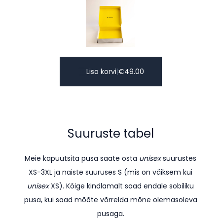
Lisa korvi
|
€
49.00
Suuruste tabel
Meie kapuutsita pusa saate osta
unisex
suurustes
XS-3XL ja naiste suuruses S (mis on väiksem kui
unisex
XS). K
õige kindlamalt saad endale sobiliku
pusa, kui saad mõõte võrrelda mõne olemasoleva
pusaga.