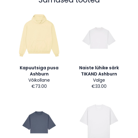
Kapuutsiga pusa
Naiste lühike särk
Ashburn
TIKAND Ashburn
Võikollane
Valge
€73.00
€33.00