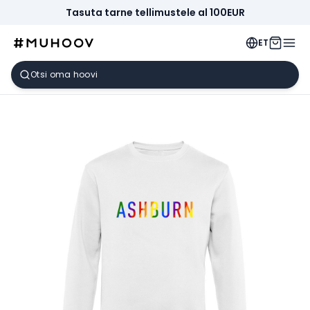
Tasuta tarne tellimustele al 100EUR
ET