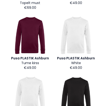
Topelt must
€49.00
€69.00
Pusa PLASTIK Ashburn
Pusa PLASTIK Ashburn
Tume kirss
White
€49.00
€49.00