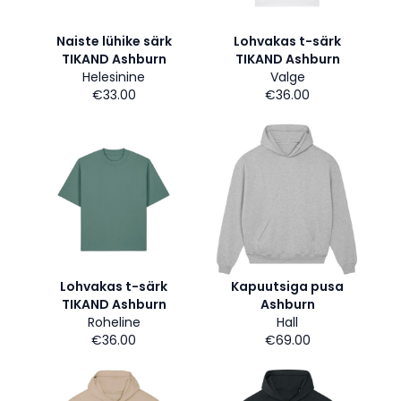
Naiste lühike särk
Lohvakas t-särk
TIKAND Ashburn
TIKAND Ashburn
Helesinine
Valge
€33.00
€36.00
Lohvakas t-särk
Kapuutsiga pusa
TIKAND Ashburn
Ashburn
Roheline
Hall
€36.00
€69.00