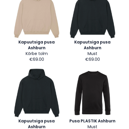
Kapuutsiga pusa
Kapuutsiga pusa
Ashburn
Ashburn
Kõrbe tolm
Must
€69.00
€69.00
Kapuutsiga pusa
Pusa PLASTIK Ashburn
Ashburn
Must