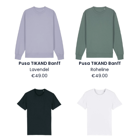
Pusa TIKAND Banff
Pusa TIKAND Banff
Lavendel
Roheline
€49.00
€49.00