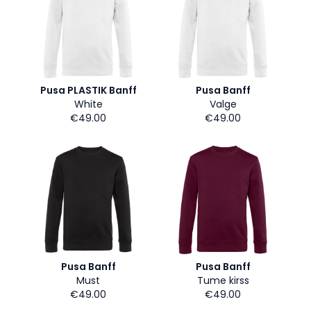
Pusa PLASTIK Banff
Pusa Banff
White
Valge
€49.00
€49.00
Pusa Banff
Pusa Banff
Must
Tume kirss
€49.00
€49.00