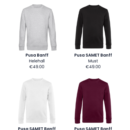
Pusa Banff
Pusa SAMET Banff
Helehall
Must
€49.00
€49.00
Pusa SAMET Banff
Pusa SAMET Banff