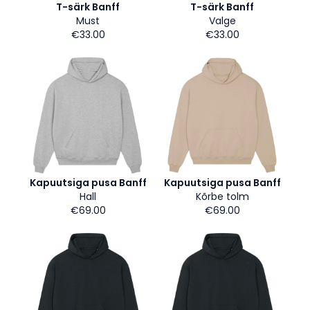
T-särk Banff
T-särk Banff
Must
Valge
€33.00
€33.00
Kapuutsiga pusa Banff
Kapuutsiga pusa Banff
Hall
Kõrbe tolm
€69.00
€69.00