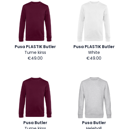
Pusa PLASTIK Butler
Pusa PLASTIK Butler
Tume kirss
White
€49.00
€49.00
Pusa Butler
Pusa Butler
Tume kirss
Helehall