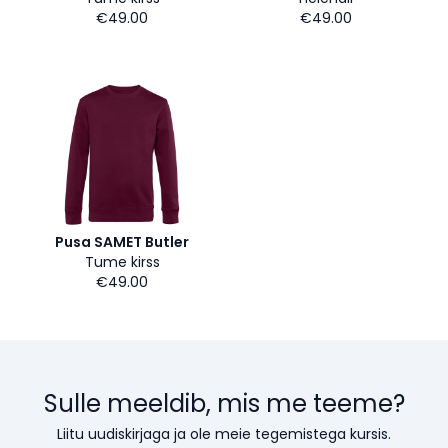
€49.00
€49.00
Pusa SAMET Butler
Tume kirss
€49.00
Sulle meeldib, mis me teeme?
Liitu uudiskirjaga ja ole meie tegemistega kursis.