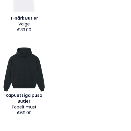
T-särk Butler
Valge
€33.00
Kapuutsiga pusa
Butler
Topelt must
€69.00