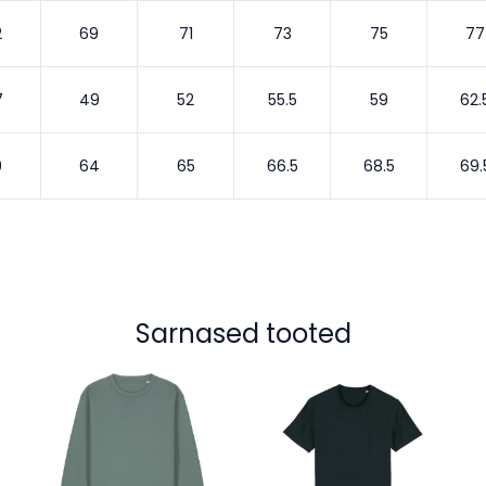
2
69
71
73
75
77
7
49
52
55.5
59
62.
9
64
65
66.5
68.5
69.
Sarnased tooted