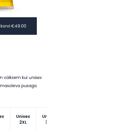
 korvi
|
€
49.00
on väiksem kui
unisex
lemasoleva pusaga.
ex
Unisex
Unisex
2XL
3XL