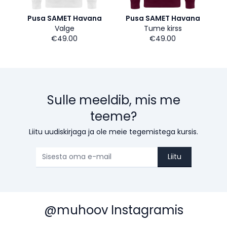
Pusa SAMET Havana
Pusa SAMET Havana
Valge
Tume kirss
€49.00
€49.00
Sulle meeldib, mis me
teeme?
Liitu uudiskirjaga ja ole meie tegemistega kursis.
Liitu
@muhoov Instagramis