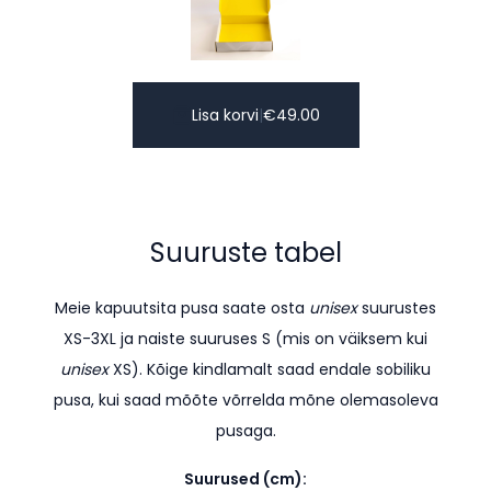
Lisa korvi
|
€
49.00
Suuruste tabel
Meie kapuutsita pusa saate osta
unisex
suurustes
XS-3XL ja naiste suuruses S (mis on väiksem kui
unisex
XS). K
õige kindlamalt saad endale sobiliku
pusa, kui saad mõõte võrrelda mõne olemasoleva
pusaga.
Suurused (cm):