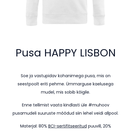
Pusa HAPPY
LISBON
Soe ja vastupidav kohanimega pusa, mis on
seestpoolt eriti pehme. Ümmarguse kaelusega
mudel, mis sobib kõigile.
Enne tellimist vaata kindlasti üle #muhoov
pusamudeli suuruste mõõdud siin lehel veidi allpool.
Materjal: 80%
BCI-sertifitseeritud
puuvill, 20%