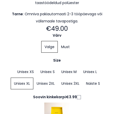
taastöödeldud polüester
Tarne
: Omniva pakiautomaati 2-3 tööpäevaga
või
välismaale tavapostiga.
€49.00
Värv
Valge
Must
Size
Unisex XS
Unisex S
Unisex M
Unisex L
Unisex XL
Unisex 2XL
Unisex 3XL
Naiste S
Soovin kinkekarpi
€3.99