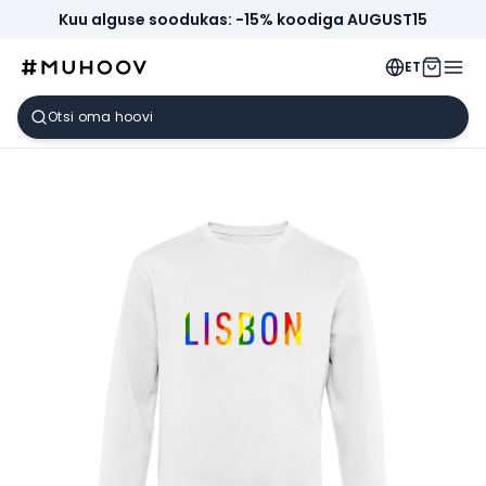
Kuu alguse soodukas: -15% koodiga AUGUST15
ET