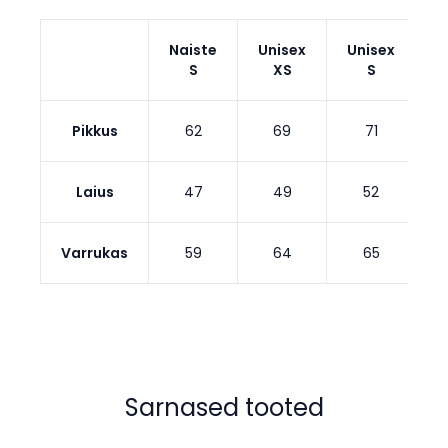
Naiste
Unisex
Unisex
U
S
XS
S
Pikkus
62
69
71
Laius
47
49
52
Varrukas
59
64
65
Sarnased tooted