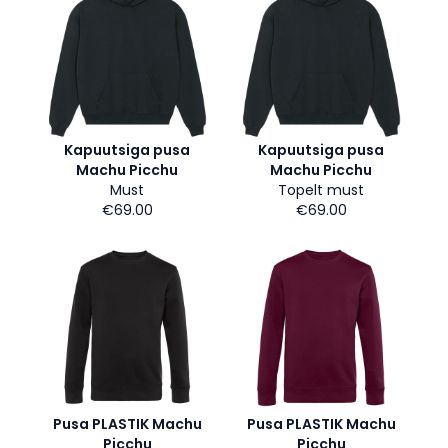
Kapuutsiga pusa
Kapuutsiga pusa
Machu Picchu
Machu Picchu
Must
Topelt must
€69.00
€69.00
Pusa PLASTIK Machu
Pusa PLASTIK Machu
Picchu
Picchu