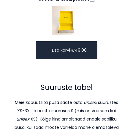
Lisa korvi
|
€
49.00
Suuruste tabel
Meie kapuutsita pusa saate osta
unisex
suurustes
XS-3XL ja naiste suuruses S (mis on väiksem kui
unisex
XS). K
õige kindlamalt saad endale sobiliku
pusa, kui saad mõõte võrrelda mõne olemasoleva