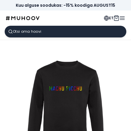
Kuu alguse soodukas: -15% koodiga AUGUST15
ET