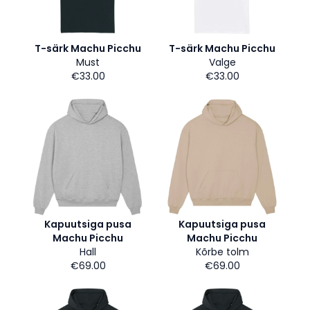
T-särk Machu Picchu
T-särk Machu Picchu
Must
Valge
€33.00
€33.00
Kapuutsiga pusa
Kapuutsiga pusa
Machu Picchu
Machu Picchu
Hall
Kõrbe tolm
€69.00
€69.00