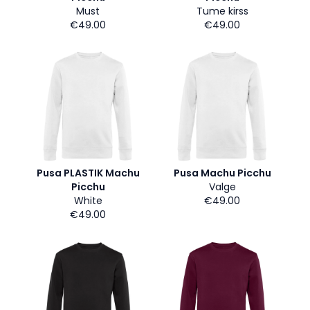
Must
Tume kirss
€49.00
€49.00
Pusa PLASTIK Machu
Pusa Machu Picchu
Picchu
Valge
White
€49.00
€49.00