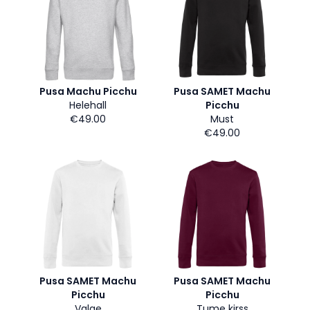
Pusa Machu Picchu
Pusa SAMET Machu
Helehall
Picchu
€49.00
Must
€49.00
Pusa SAMET Machu
Pusa SAMET Machu
Picchu
Picchu
Valge
Tume kirss