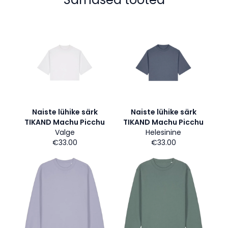
Naiste lühike särk
Naiste lühike särk
TIKAND Machu Picchu
TIKAND Machu Picchu
Valge
Helesinine
€33.00
€33.00