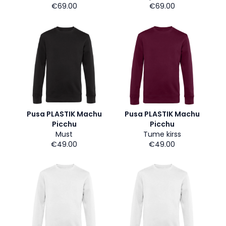
€69.00
€69.00
Pusa PLASTIK Machu
Pusa PLASTIK Machu
Picchu
Picchu
Must
Tume kirss
€49.00
€49.00