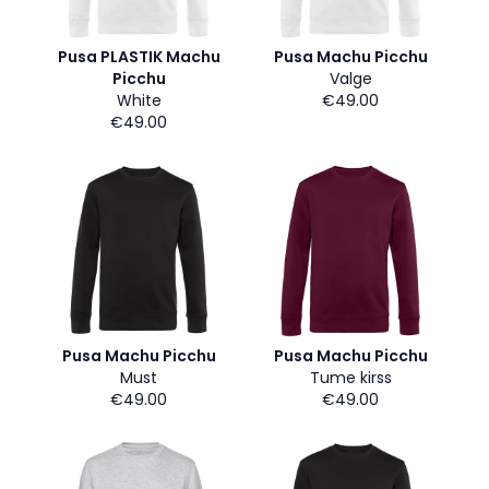
Pusa PLASTIK Machu
Pusa Machu Picchu
Picchu
Valge
White
€49.00
€49.00
Pusa Machu Picchu
Pusa Machu Picchu
Must
Tume kirss
€49.00
€49.00