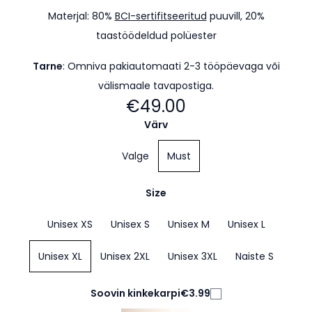
Materjal: 80%
BCI-sertifitseeritud
puuvill, 20%
taastöödeldud polüester
Tarne
: Omniva pakiautomaati 2-3 tööpäevaga
või
välismaale tavapostiga.
€49.00
Värv
Valge
Must
Size
Unisex XS
Unisex S
Unisex M
Unisex L
Unisex XL
Unisex 2XL
Unisex 3XL
Naiste S
Soovin kinkekarpi
€3.99