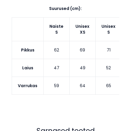
Suurused (cm):
Naiste
Unisex
Unisex
U
S
XS
S
Pikkus
62
69
71
Laius
47
49
52
Varrukas
59
64
65
Sarnased tooted