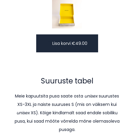
Lisa korvi
|
€
49.00
Suuruste tabel
Meie kapuutsita pusa saate osta
unisex
suurustes
XS-3XL ja naiste suuruses S (mis on väiksem kui
unisex
XS). K
õige kindlamalt saad endale sobiliku
pusa, kui saad mõõte võrrelda mõne olemasoleva
pusaga.