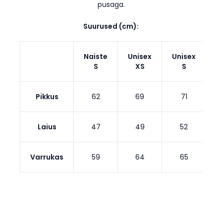
pusaga.
Suurused (cm):
Naiste
Unisex
Unisex
U
S
XS
S
Pikkus
62
69
71
Laius
47
49
52
Varrukas
59
64
65