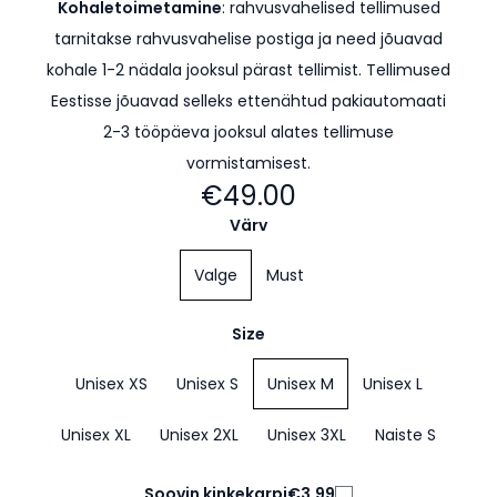
Kohaletoimetamine
: rahvusvahelised tellimused
tarnitakse rahvusvahelise postiga ja need jõuavad
kohale 1-2 nädala jooksul pärast tellimist. Tellimused
Eestisse jõuavad selleks ettenähtud pakiautomaati
2-3 tööpäeva jooksul alates tellimuse
vormistamisest.
€49.00
Värv
Valge
Must
Size
Unisex XS
Unisex S
Unisex M
Unisex L
Unisex XL
Unisex 2XL
Unisex 3XL
Naiste S
Soovin kinkekarpi
€3.99