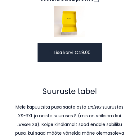
Lisa korvi
|
€
49.00
Suuruste tabel
Meie kapuutsita pusa saate osta
unisex
suurustes
XS-3XL ja naiste suuruses S (mis on väiksem kui
unisex
XS). K
õige kindlamalt saad endale sobiliku
pusa, kui saad mõõte võrrelda mõne olemasoleva