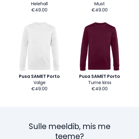
Helehall
Must
€49.00
€49.00
Pusa SAMET Porto
Pusa SAMET Porto
Valge
Tume kirss
€49.00
€49.00
Sulle meeldib, mis me
teeme?