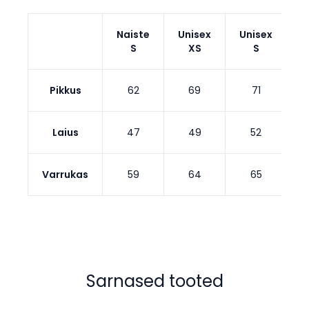
Naiste
Unisex
Unisex
U
S
XS
S
Pikkus
62
69
71
Laius
47
49
52
Varrukas
59
64
65
Sarnased tooted