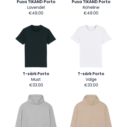
Pusa TIKAND Porto
Pusa TIKAND Porto
Lavendel
Roheline
€49.00
€49.00
T-särk Porto
T-särk Porto
Must
Valge
€33.00
€33.00