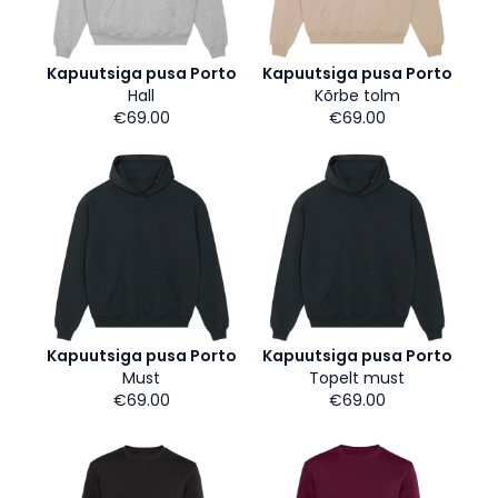
Kapuutsiga pusa Porto
Kapuutsiga pusa Porto
Hall
Kõrbe tolm
€69.00
€69.00
Kapuutsiga pusa Porto
Kapuutsiga pusa Porto
Must
Topelt must
€69.00
€69.00