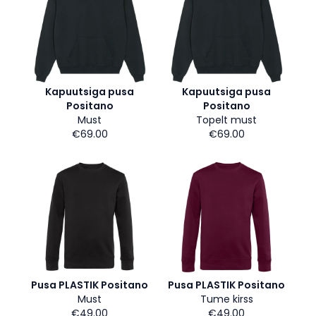
Kapuutsiga pusa
Kapuutsiga pusa
Positano
Positano
Must
Topelt must
€69.00
€69.00
Pusa PLASTIK Positano
Pusa PLASTIK Positano
Must
Tume kirss
€49.00
€49.00