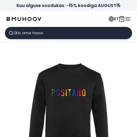
Kuu alguse soodukas: -15% koodiga AUGUST15
ET