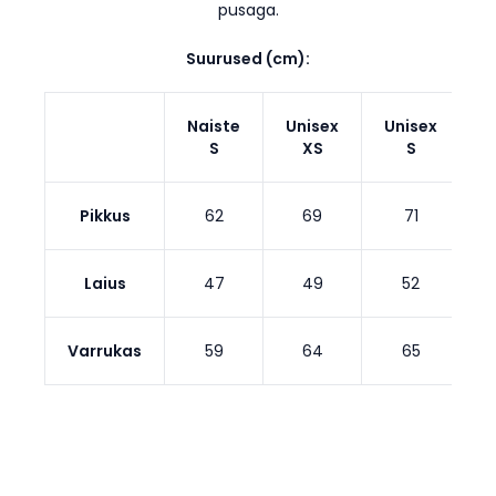
pusaga.
Suurused (cm):
Naiste
Unisex
Unisex
U
S
XS
S
Pikkus
62
69
71
Laius
47
49
52
Varrukas
59
64
65