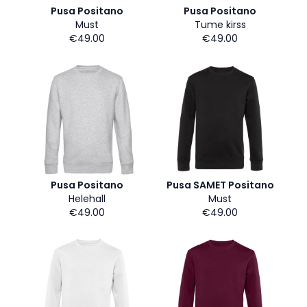
Pusa Positano
Pusa Positano
Must
Tume kirss
€49.00
€49.00
Pusa Positano
Pusa SAMET Positano
Helehall
Must
€49.00
€49.00