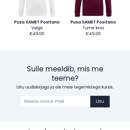
Pusa SAMET Positano
Pusa SAMET Positano
Valge
Tume kirss
€49.00
€49.00
Sulle meeldib, mis me
teeme?
Liitu uudiskirjaga ja ole meie tegemistega kursis.
Liitu