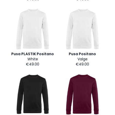
Pusa PLASTIK Positano
Pusa Positano
White
Valge
€49.00
€49.00