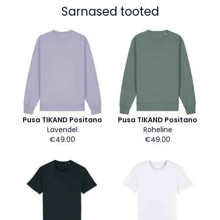
Sarnased tooted
Pusa TIKAND Positano
Pusa TIKAND Positano
Lavendel
Roheline
€49.00
€49.00