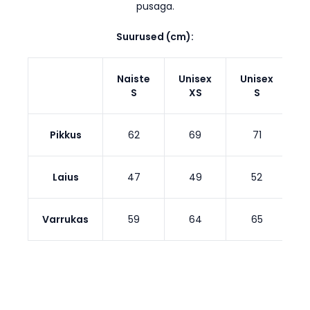
pusaga.
Suurused (cm):
Naiste
Unisex
Unisex
U
S
XS
S
Pikkus
62
69
71
Laius
47
49
52
Varrukas
59
64
65