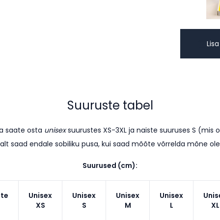
Lisa
Suuruste tabel
sa saate osta
unisex
suurustes XS-3XL ja naiste suuruses S (mis 
alt saad endale sobiliku pusa, kui saad mõõte võrrelda mõne o
Suurused (cm):
ste
Unisex
Unisex
Unisex
Unisex
Unis
XS
S
M
L
XL