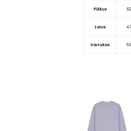
Pikkus
6
Laius
4
Varrukas
5