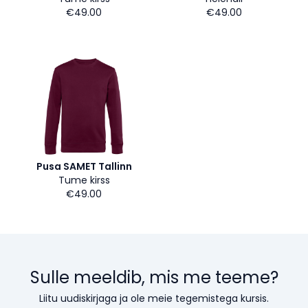
€49.00
€49.00
Pusa SAMET Tallinn
Tume kirss
€49.00
Sulle meeldib, mis me teeme?
Liitu uudiskirjaga ja ole meie tegemistega kursis.