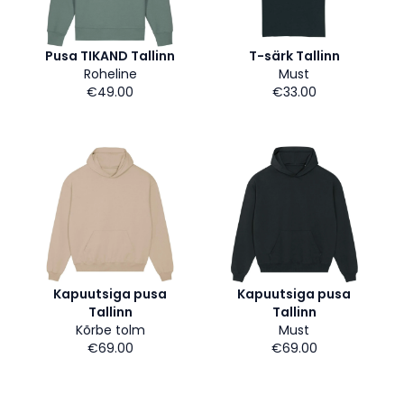
Pusa TIKAND Tallinn
T-särk Tallinn
Roheline
Must
€49.00
€33.00
Kapuutsiga pusa
Kapuutsiga pusa
Tallinn
Tallinn
Kõrbe tolm
Must
€69.00
€69.00