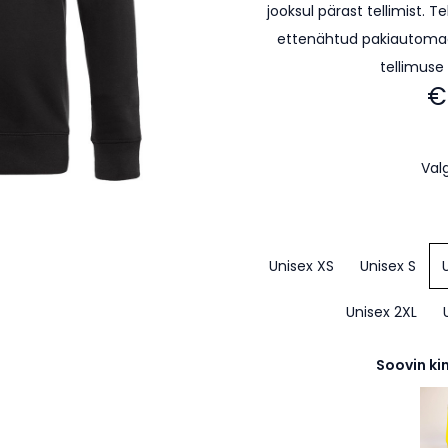
jooksul pärast tellimist. T
ettenähtud pakiautomaat
tellimuse
€
Val
Unisex XS
Unisex S
Unisex 2XL
Soovin ki