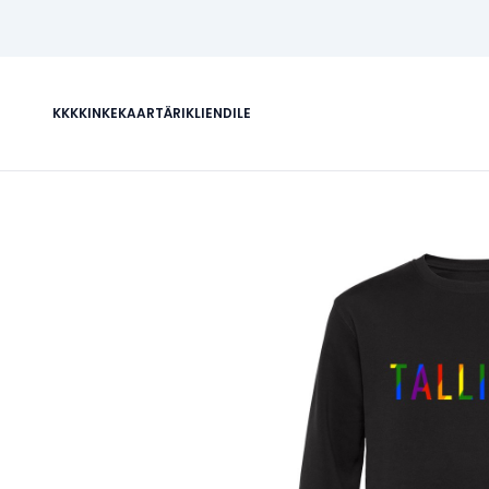
KKK
KINKEKAART
ÄRIKLIENDILE