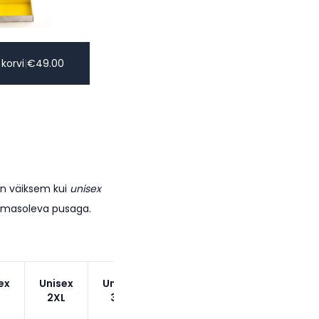
 korvi
|
€
49.00
on väiksem kui
unisex
lemasoleva pusaga.
ex
Unisex
Unisex
2XL
3XL