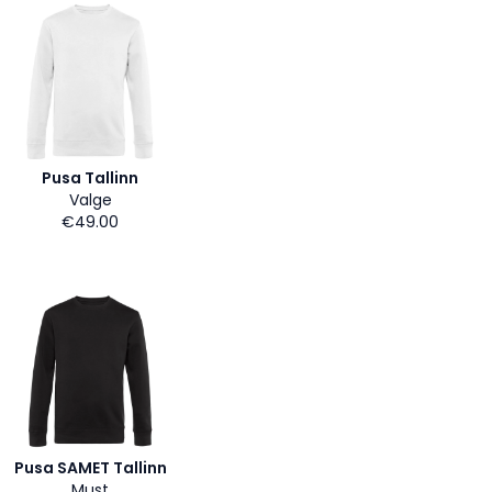
Pusa Tallinn
Valge
€49.00
Pusa SAMET Tallinn
Must