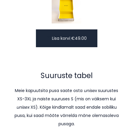
Lisa korvi
|
€
49.00
Suuruste tabel
Meie kapuutsita pusa saate osta
unisex
suurustes
XS-3XL ja naiste suuruses S (mis on väiksem kui
unisex
XS). K
õige kindlamalt saad endale sobiliku
pusa, kui saad mõõte võrrelda mõne olemasoleva
pusaga.