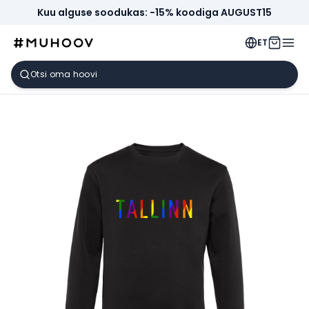
Kuu alguse soodukas: -15% koodiga AUGUST15
ET