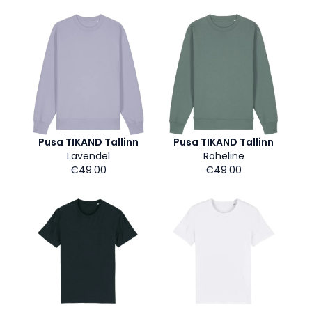
Pusa TIKAND Tallinn
Pusa TIKAND Tallinn
Lavendel
Roheline
€49.00
€49.00