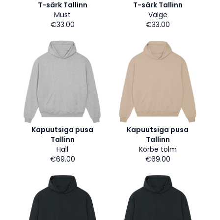
T-särk Tallinn
T-särk Tallinn
Must
Valge
€33.00
€33.00
Kapuutsiga pusa
Kapuutsiga pusa
Tallinn
Tallinn
Hall
Kõrbe tolm
€69.00
€69.00