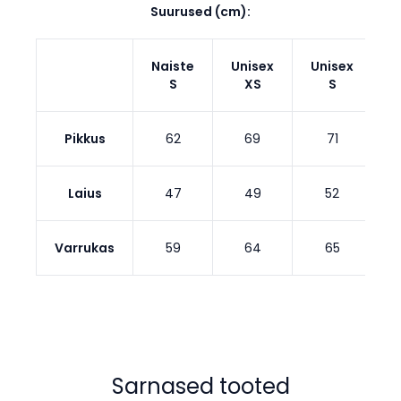
Suurused (cm):
Naiste
Unisex
Unisex
U
S
XS
S
Pikkus
62
69
71
Laius
47
49
52
Varrukas
59
64
65
Sarnased tooted