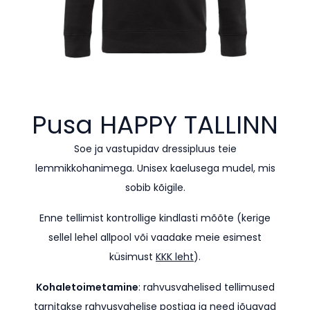
Pusa HAPPY
TALLINN
Soe ja vastupidav dressipluus teie
lemmikkohanimega. Unisex kaelusega mudel, mis
sobib kõigile.
Enne tellimist kontrollige kindlasti mõõte (kerige
sellel lehel allpool või vaadake meie esimest
küsimust
KKK leht
).
Kohaletoimetamine
: rahvusvahelised tellimused
tarnitakse rahvusvahelise postiga ja need jõuavad