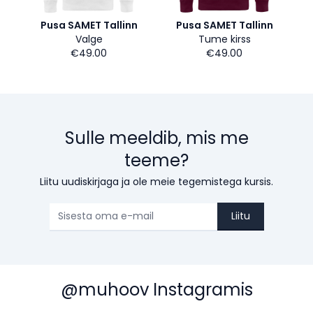
Pusa SAMET Tallinn
Pusa SAMET Tallinn
Valge
Tume kirss
€49.00
€49.00
Sulle meeldib, mis me
teeme?
Liitu uudiskirjaga ja ole meie tegemistega kursis.
Liitu
@muhoov Instagramis