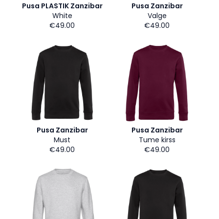
Pusa PLASTIK Zanzibar
Pusa Zanzibar
White
Valge
€49.00
€49.00
Pusa Zanzibar
Pusa Zanzibar
Must
Tume kirss
€49.00
€49.00