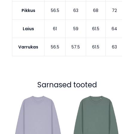
Pikkus
56.5
63
68
72
7
Laius
61
59
61.5
64
6
Varrukas
56.5
57.5
61.5
63
64
Sarnased tooted