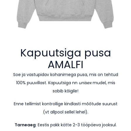
Kapuutsiga pusa
AMALFI
Soe ja vastupidav kohanimega pusa, mis on tehtud
100% puuvillast. Kapuutsiga nn
unisex
mudel, mis
sobib kõigile!
Enne tellimist kontrollige kindlasti mõõtude suurust
(vt allpool sellel lehel).
Tarneaeg
: Eestis pakk kätte 2-3 tööpäeva jooksul.