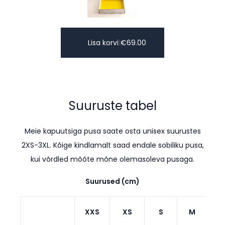
Lisa korvi
|
€
69.00
Suuruste tabel
Meie kapuutsiga pusa saate osta unisex suurustes
2XS-3XL. Kõige kindlamalt saad endale sobiliku pusa,
kui võrdled mõõte mõne olemasoleva pusaga.
Suurused (cm)
XXS
XS
S
M