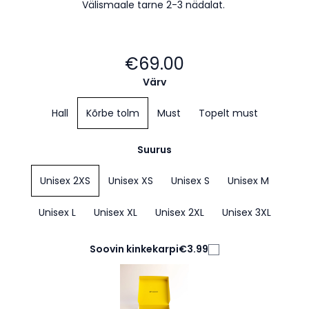
Välismaale tarne 2-3 nädalat.
€69.00
Värv
Hall
Kõrbe tolm
Must
Topelt must
Suurus
Unisex 2XS
Unisex XS
Unisex S
Unisex M
Unisex L
Unisex XL
Unisex 2XL
Unisex 3XL
Soovin kinkekarpi
€3.99