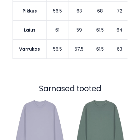
Pikkus
56.5
63
68
72
7
Laius
61
59
61.5
64
6
Varrukas
56.5
57.5
61.5
63
64
Sarnased tooted