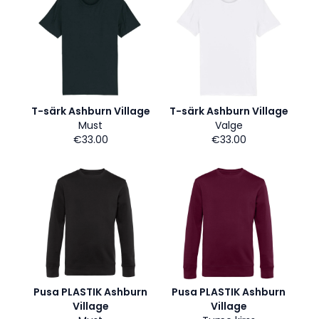
T-särk Ashburn Village
T-särk Ashburn Village
Must
Valge
€33.00
€33.00
Pusa PLASTIK Ashburn
Pusa PLASTIK Ashburn
Village
Village