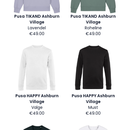
Pusa TIKAND Ashburn
Pusa TIKAND Ashburn
Village
Village
Lavendel
Roheline
€49.00
€49.00
Pusa HAPPY Ashburn
Pusa HAPPY Ashburn
Village
Village
Valge
Must
€49.00
€49.00