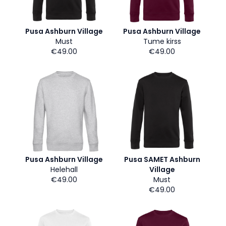
Pusa Ashburn Village
Pusa Ashburn Village
Must
Tume kirss
€49.00
€49.00
Pusa Ashburn Village
Pusa SAMET Ashburn
Helehall
Village
€49.00
Must
€49.00