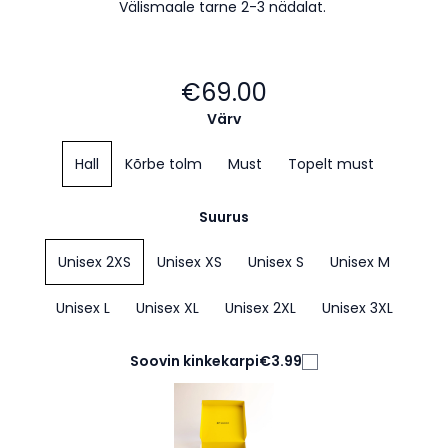
Välismaale tarne 2-3 nädalat.
€69.00
Värv
Hall
Kõrbe tolm
Must
Topelt must
Suurus
Unisex 2XS
Unisex XS
Unisex S
Unisex M
Unisex L
Unisex XL
Unisex 2XL
Unisex 3XL
Soovin kinkekarpi
€3.99