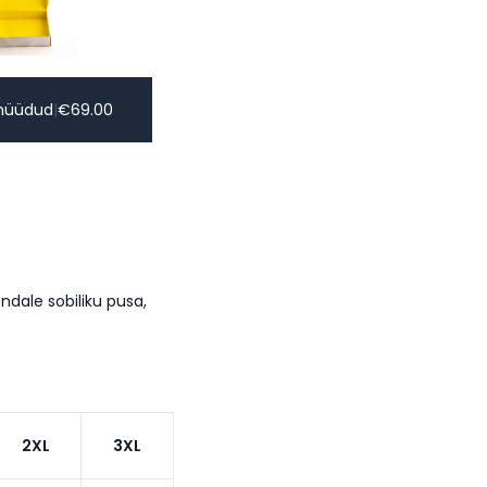
müüdud
|
€
69.00
dale sobiliku pusa,
2XL
3XL