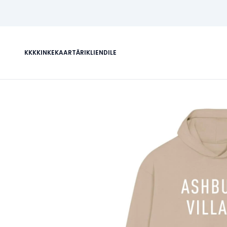
KKK
KINKEKAART
ÄRIKLIENDILE