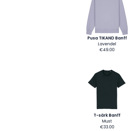
Pusa TIKAND Banff
Lavendel
€49.00
T-särk Banff
Must
€33.00