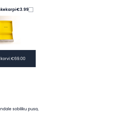
nkekarpi
€3.99
 korvi
|
€
69.00
dale sobiliku pusa,