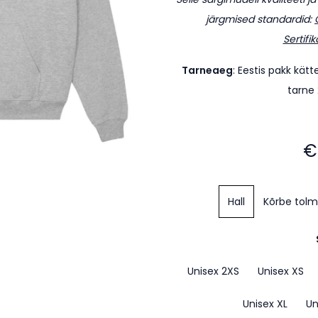
järgmised standardid:
Sertifik
Tarneaeg
: Eestis pakk kät
tarne
€
Hall
Kõrbe tolm
Unisex 2XS
Unisex XS
Unisex XL
Un