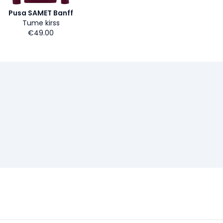
Pusa SAMET Banff
Tume kirss
€49.00