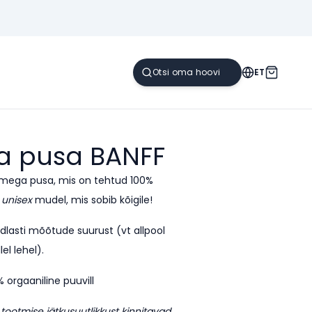
ET
a pusa
BANFF
imega pusa, mis on tehtud 100%
n
unisex
mudel, mis sobib kõigile!
indlasti mõõtude suurust (vt allpool
lel lehel).
% orgaaniline puuvill
a tootmise jätkusuutlikkust kinnitavad