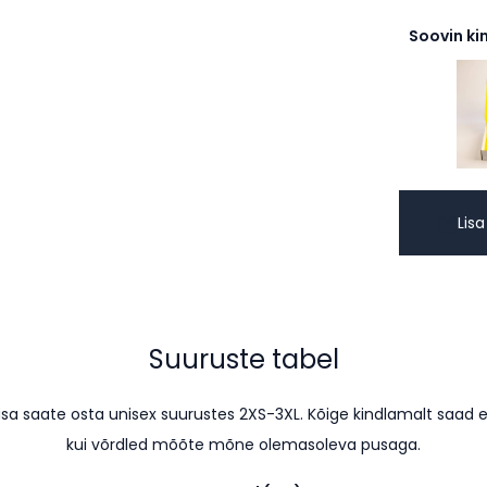
Soovin ki
Lisa
Suuruste tabel
sa saate osta unisex suurustes 2XS-3XL. Kõige kindlamalt saad en
kui võrdled mõõte mõne olemasoleva pusaga.