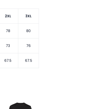
2XL
3XL
78
80
73
76
67.5
67.5