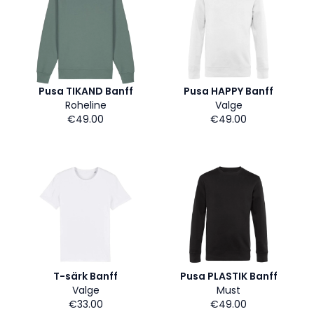
Pusa TIKAND Banff
Pusa HAPPY Banff
Roheline
Valge
€49.00
€49.00
T-särk Banff
Pusa PLASTIK Banff
Valge
Must
€33.00
€49.00