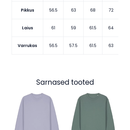
Pikkus
56.5
63
68
72
7
Laius
61
59
61.5
64
6
Varrukas
56.5
57.5
61.5
63
64
Sarnased tooted