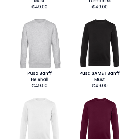
Must
Tume kirss
€49.00
€49.00
Pusa Banff
Pusa SAMET Banff
Helehall
Must
€49.00
€49.00