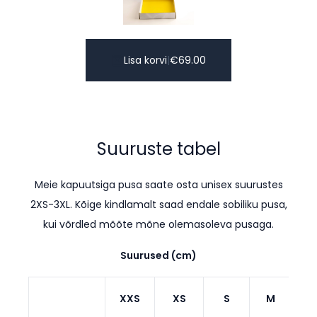
Lisa korvi
|
€
69.00
Suuruste tabel
Meie kapuutsiga pusa saate osta unisex suurustes
2XS-3XL. Kõige kindlamalt saad endale sobiliku pusa,
kui võrdled mõõte mõne olemasoleva pusaga.
Suurused (cm)
XXS
XS
S
M