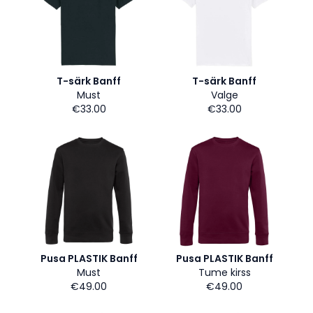
T-särk Banff
T-särk Banff
Must
Valge
€33.00
€33.00
Pusa PLASTIK Banff
Pusa PLASTIK Banff
Must
Tume kirss
€49.00
€49.00