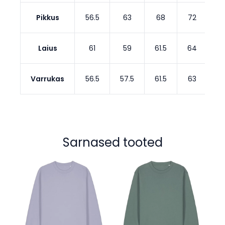
Pikkus
56.5
63
68
72
7
Laius
61
59
61.5
64
6
Varrukas
56.5
57.5
61.5
63
64
Sarnased tooted