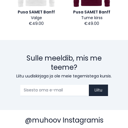
Pusa SAMET Banff
Pusa SAMET Banff
Valge
Tume kirss
€49.00
€49.00
Sulle meeldib, mis me
teeme?
Liitu uudiskirjaga ja ole meie tegemistega kursis.
Liitu
@muhoov Instagramis