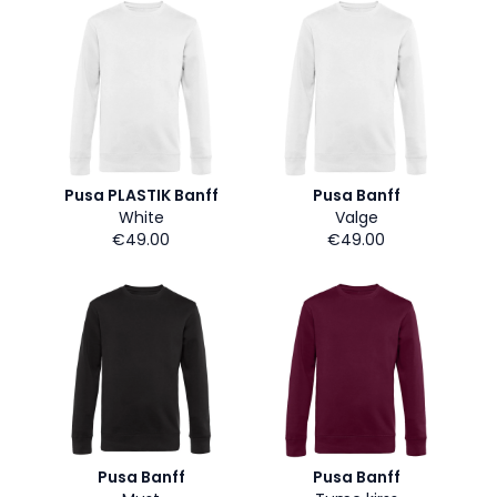
Pusa PLASTIK Banff
Pusa Banff
White
Valge
€49.00
€49.00
Pusa Banff
Pusa Banff