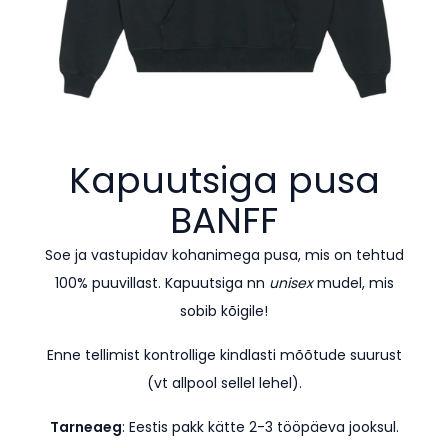
Kapuutsiga pusa
BANFF
Soe ja vastupidav kohanimega pusa, mis on tehtud
100% puuvillast. Kapuutsiga nn
unisex
mudel, mis
sobib kõigile!
Enne tellimist kontrollige kindlasti mõõtude suurust
(vt allpool sellel lehel).
Tarneaeg
: Eestis pakk kätte 2-3 tööpäeva jooksul.