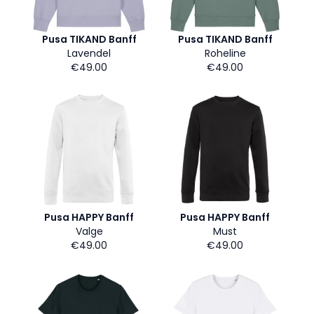
Pusa TIKAND Banff
Pusa TIKAND Banff
Lavendel
Roheline
€49.00
€49.00
Pusa HAPPY Banff
Pusa HAPPY Banff
Valge
Must
€49.00
€49.00