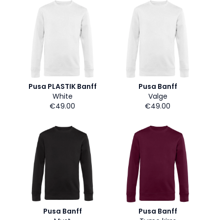
Pusa PLASTIK Banff
Pusa Banff
White
Valge
€49.00
€49.00
Pusa Banff
Pusa Banff