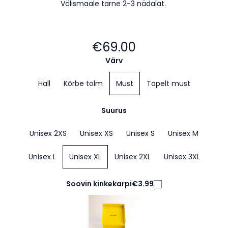
Välismaale tarne 2-3 nädalat.
€69.00
Värv
Hall
Kõrbe tolm
Must
Topelt must
Suurus
Unisex 2XS
Unisex XS
Unisex S
Unisex M
Unisex L
Unisex XL
Unisex 2XL
Unisex 3XL
Soovin kinkekarpi
€3.99