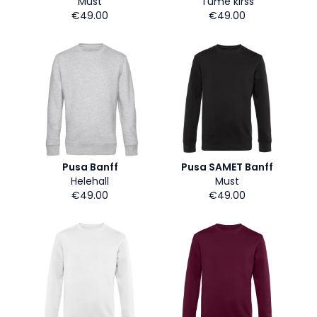
Must
Tume kirss
€49.00
€49.00
Pusa Banff
Pusa SAMET Banff
Helehall
Must
€49.00
€49.00