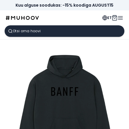
Kuu alguse soodukas: -15% koodiga AUGUST15
ET