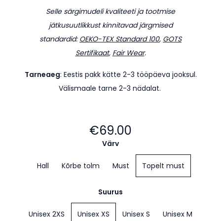
Selle särgimudeli kvaliteeti ja tootmise
jätkusuutlikkust kinnitavad järgmised
standardid:
OEKO-TEX Standard 100
,
GOTS
Sertifikaat
,
Fair Wear
.
Tarneaeg
: Eestis pakk kätte 2-3 tööpäeva jooksul.
Välismaale tarne 2-3 nädalat.
€69.00
Värv
Hall
Kõrbe tolm
Must
Topelt must
Suurus
Unisex 2XS
Unisex XS
Unisex S
Unisex M