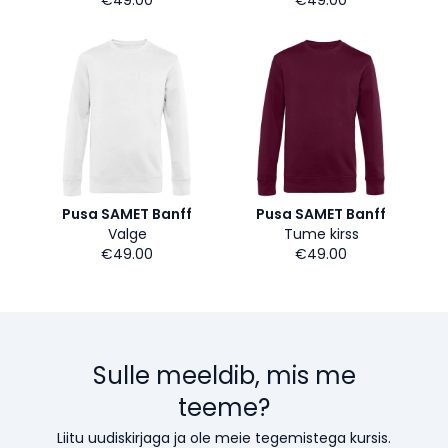
€49.00
€49.00
Pusa SAMET Banff
Pusa SAMET Banff
Valge
Tume kirss
€49.00
€49.00
Sulle meeldib, mis me
teeme?
Liitu uudiskirjaga ja ole meie tegemistega kursis.