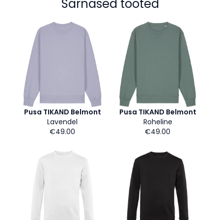
Sarnased tooted
Pusa TIKAND Belmont
Pusa TIKAND Belmont
Lavendel
Roheline
€49.00
€49.00