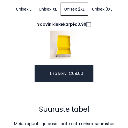
Unisex L
Unisex XL
Unisex 2XL
Unisex 3XL
Soovin kinkekarpi
€3.99
Lisa korvi
|
€
69.00
Suuruste tabel
Meie kapuutsiga pusa saate osta unisex suurustes