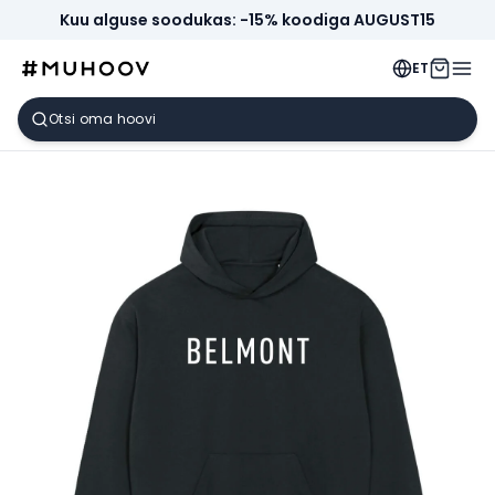
Kuu alguse soodukas: -15% koodiga AUGUST15
ET