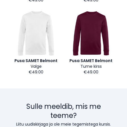
€49.00
€49.00
Pusa SAMET Belmont
Pusa SAMET Belmont
Valge
Tume kirss
€49.00
€49.00
Sulle meeldib, mis me
teeme?
Liitu uudiskirjaga ja ole meie tegemistega kursis.