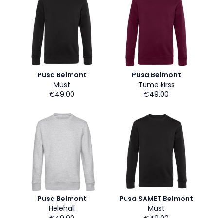
Pusa Belmont
Pusa Belmont
Must
Tume kirss
€49.00
€49.00
Pusa Belmont
Pusa SAMET Belmont
Helehall
Must