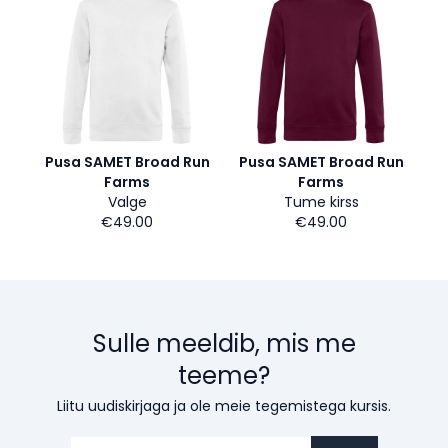
Pusa SAMET Broad Run
Pusa SAMET Broad Run
Farms
Farms
Valge
Tume kirss
€49.00
€49.00
Sulle meeldib, mis me
teeme?
Liitu uudiskirjaga ja ole meie tegemistega kursis.