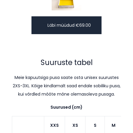
Läbi müüdud
|
€
69.00
Suuruste tabel
Meie kapuutsiga pusa saate osta unisex suurustes
2XS-3XL. Kõige kindlamalt saad endale sobiliku pusa,
kui võrdled mõõte mõne olemasoleva pusaga.
Suurused (cm)
XXS
XS
S
M