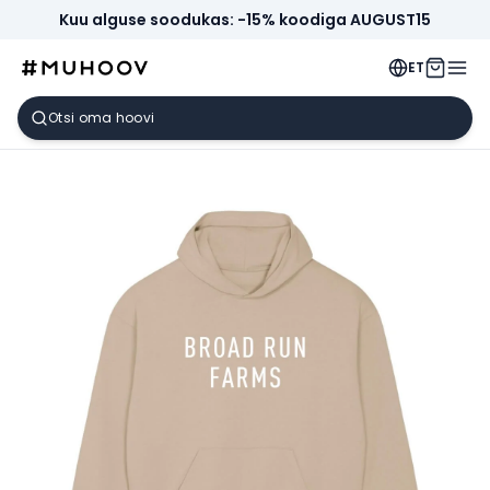
Kuu alguse soodukas: -15% koodiga AUGUST15
ET