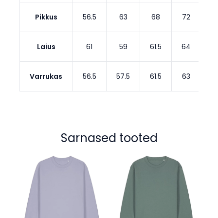
Pikkus
56.5
63
68
72
7
Laius
61
59
61.5
64
6
Varrukas
56.5
57.5
61.5
63
64
Sarnased tooted