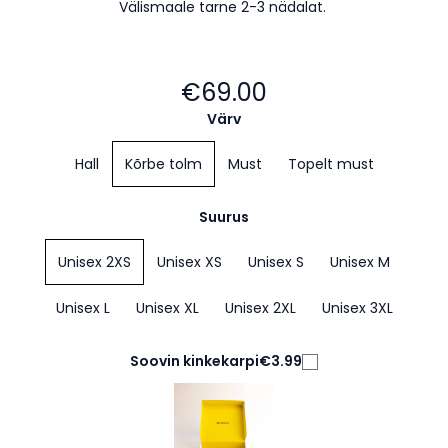
Välismaale tarne 2-3 nädalat.
€69.00
Värv
Hall
Kõrbe tolm
Must
Topelt must
Suurus
Unisex 2XS
Unisex XS
Unisex S
Unisex M
Unisex L
Unisex XL
Unisex 2XL
Unisex 3XL
Soovin kinkekarpi
€3.99