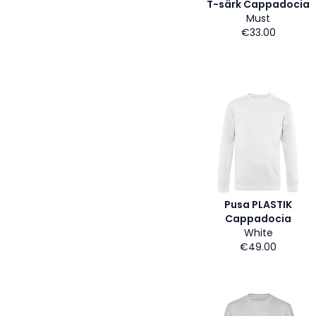
T-särk Cappadocia
Must
€33.00
Pusa PLASTIK
Cappadocia
White
€49.00