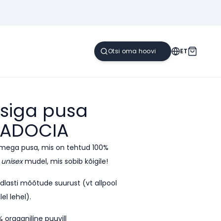
ET
siga pusa
ADOCIA
imega pusa, mis on tehtud 100%
n
unisex
mudel, mis sobib kõigile!
indlasti mõõtude suurust (vt allpool
lel lehel).
% orgaaniline puuvill