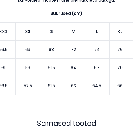
kui võrdled mõõte mõne olemasoleva pusaga.
Suurused (cm)
XXS
XS
S
M
L
XL
56.5
63
68
72
74
76
61
59
61.5
64
67
70
56.5
57.5
61.5
63
64.5
66
Sarnased tooted