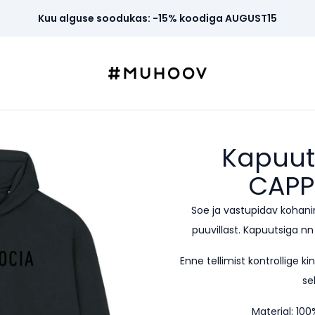
Kuu alguse soodukas: -15% koodiga AUGUST15
Kapuut
CAPP
Soe ja vastupidav kohan
puuvillast. Kapuutsiga n
Enne tellimist kontrollige k
sel
Materjal: 100