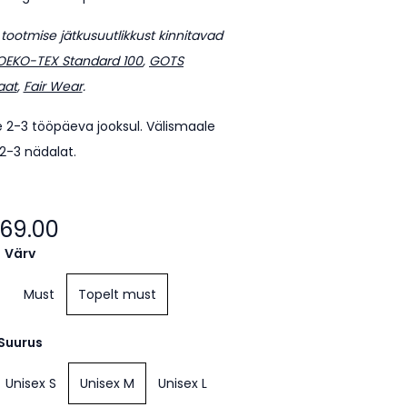
a tootmise jätkusuutlikkust kinnitavad
OEKO-TEX Standard 100
,
GOTS
aat
,
Fair Wear
.
te 2-3 tööpäeva jooksul. Välismaale
 2-3 nädalat.
69.00
Värv
Must
Topelt must
Suurus
Unisex S
Unisex M
Unisex L