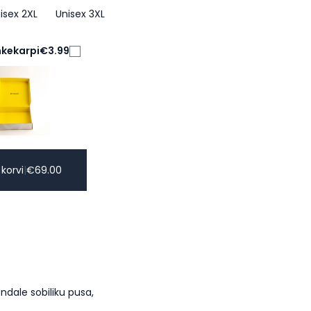
isex 2XL
Unisex 3XL
nkekarpi
€3.99
 korvi
|
€
69.00
dale sobiliku pusa,