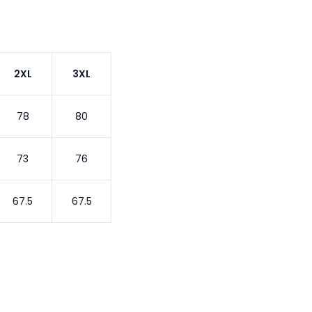
2XL
3XL
78
80
73
76
67.5
67.5