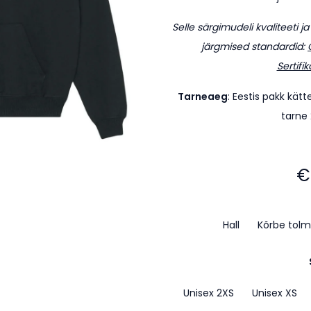
Selle särgimudeli kvaliteeti j
järgmised standardid:
Sertifik
Tarneaeg
: Eestis pakk kät
tarne
€
Hall
Kõrbe tolm
Unisex 2XS
Unisex XS