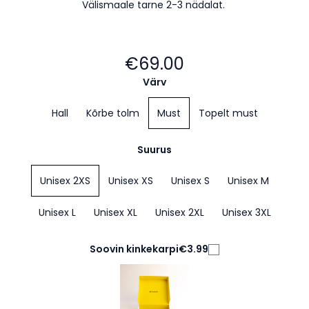
Välismaale tarne 2-3 nädalat.
€69.00
Värv
Hall
Kõrbe tolm
Must
Topelt must
Suurus
Unisex 2XS
Unisex XS
Unisex S
Unisex M
Unisex L
Unisex XL
Unisex 2XL
Unisex 3XL
Soovin kinkekarpi
€3.99