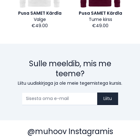
Pusa SAMET Kärdla
Pusa SAMET Kärdla
Valge
Tume kirss
€49.00
€49.00
Sulle meeldib, mis me
teeme?
Liitu uudiskirjaga ja ole meie tegemistega kursis.
Liitu
@muhoov Instagramis