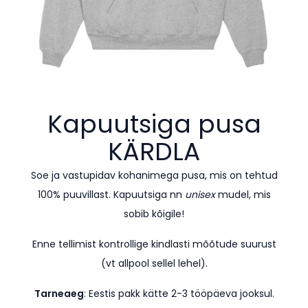
Kapuutsiga pusa
KÄRDLA
Soe ja vastupidav kohanimega pusa, mis on tehtud
100% puuvillast. Kapuutsiga nn
unisex
mudel, mis
sobib kõigile!
Enne tellimist kontrollige kindlasti mõõtude suurust
(vt allpool sellel lehel).
Tarneaeg
: Eestis pakk kätte 2-3 tööpäeva jooksul.