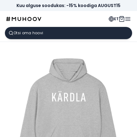
Kuu alguse soodukas: -15% koodiga AUGUST15
ET