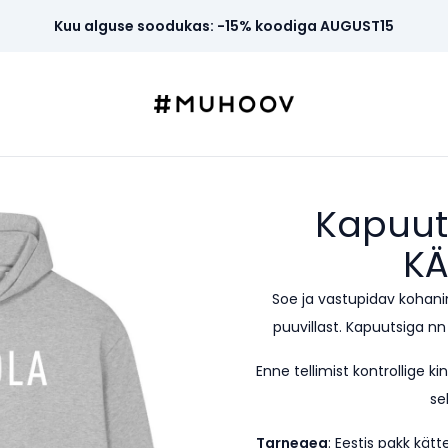
Kuu alguse soodukas: -15% koodiga AUGUST15
Kapuut
KÄ
Soe ja vastupidav kohan
puuvillast. Kapuutsiga n
Enne tellimist kontrollige k
sel
Tarneaeg
: Eestis pakk kät