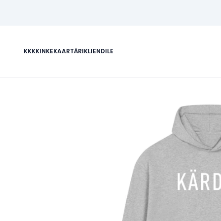
KKK
KINKEKAART
ÄRIKLIENDILE