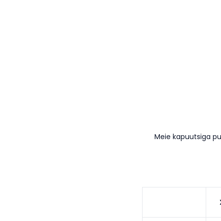
Meie kapuutsiga pu