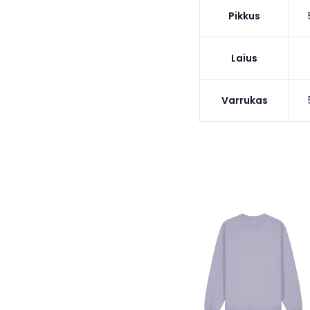
Pikkus
Laius
Varrukas