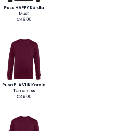
Pusa HAPPY Kärdla
Must
€49.00
Pusa PLASTIK Kärdla
Tume kirss
€49.00