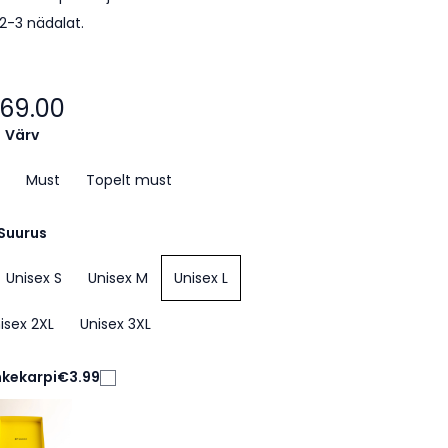
 2-3 nädalat.
69.00
Värv
Must
Topelt must
Suurus
Unisex S
Unisex M
Unisex L
isex 2XL
Unisex 3XL
nkekarpi
€3.99