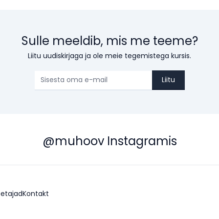
Sulle meeldib, mis me teeme?
Liitu uudiskirjaga ja ole meie tegemistega kursis.
Liitu
@muhoov Instagramis
etajad
Kontakt