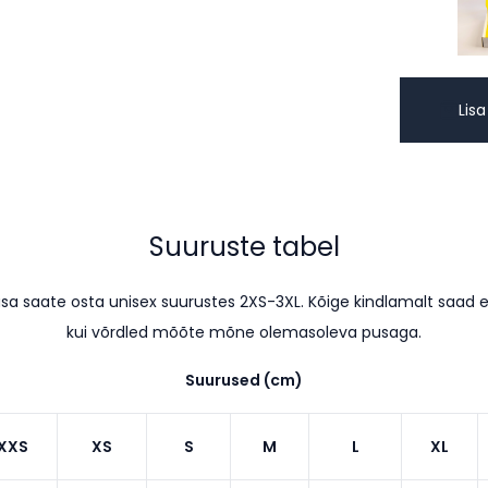
Lisa
Suuruste tabel
sa saate osta unisex suurustes 2XS-3XL. Kõige kindlamalt saad en
kui võrdled mõõte mõne olemasoleva pusaga.
Suurused (cm)
XXS
XS
S
M
L
XL