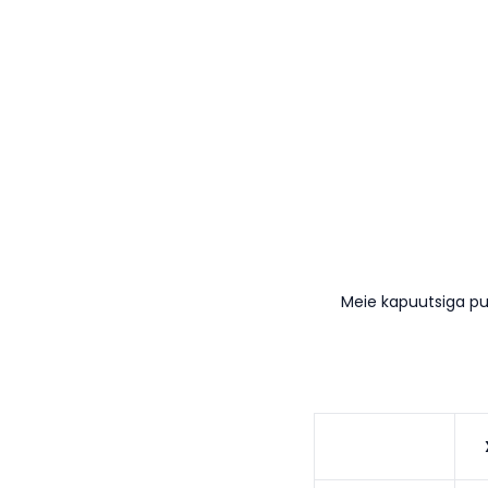
Meie kapuutsiga pu