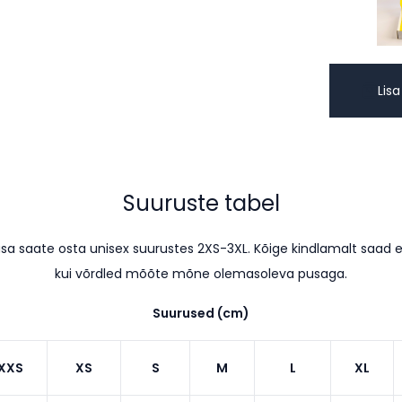
Lisa
Suuruste tabel
sa saate osta unisex suurustes 2XS-3XL. Kõige kindlamalt saad en
kui võrdled mõõte mõne olemasoleva pusaga.
Suurused (cm)
XXS
XS
S
M
L
XL