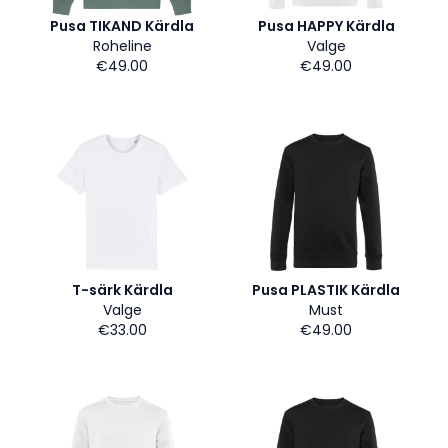
Pusa TIKAND Kärdla
Pusa HAPPY Kärdla
Roheline
Valge
€49.00
€49.00
T-särk Kärdla
Pusa PLASTIK Kärdla
Valge
Must
€33.00
€49.00