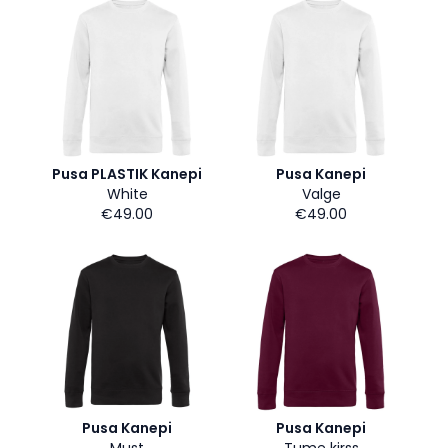
Pusa PLASTIK Kanepi
Pusa Kanepi
White
Valge
€49.00
€49.00
Pusa Kanepi
Pusa Kanepi