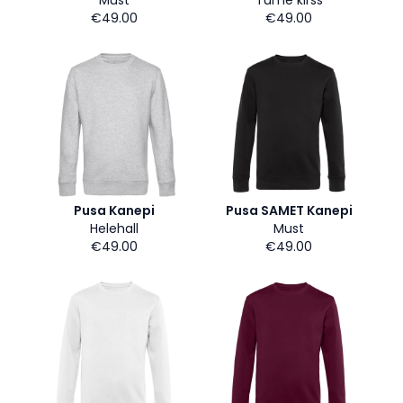
Must
Tume kirss
€49.00
€49.00
Pusa Kanepi
Pusa SAMET Kanepi
Helehall
Must
€49.00
€49.00