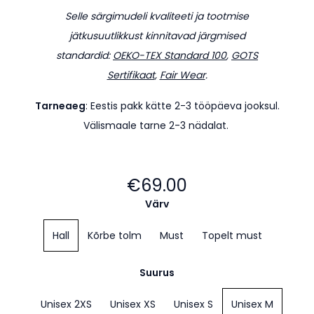
Selle särgimudeli kvaliteeti ja tootmise
jätkusuutlikkust kinnitavad järgmised
standardid:
OEKO-TEX Standard 100
,
GOTS
Sertifikaat
,
Fair Wear
.
Tarneaeg
: Eestis pakk kätte 2-3 tööpäeva jooksul.
Välismaale tarne 2-3 nädalat.
€69.00
Värv
Hall
Kõrbe tolm
Must
Topelt must
Suurus
Unisex 2XS
Unisex XS
Unisex S
Unisex M