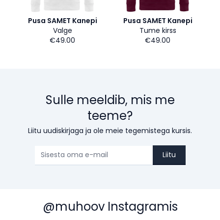
Pusa SAMET Kanepi
Pusa SAMET Kanepi
Valge
Tume kirss
€49.00
€49.00
Sulle meeldib, mis me
teeme?
Liitu uudiskirjaga ja ole meie tegemistega kursis.
Liitu
@muhoov Instagramis