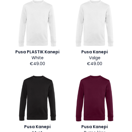
Pusa PLASTIK Kanepi
Pusa Kanepi
White
Valge
€49.00
€49.00
Pusa Kanepi
Pusa Kanepi