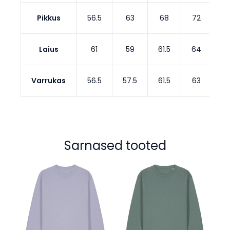
Pikkus
56.5
63
68
72
7
Laius
61
59
61.5
64
6
Varrukas
56.5
57.5
61.5
63
64
Sarnased tooted