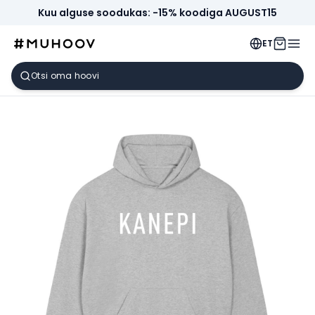
Kuu alguse soodukas: -15% koodiga AUGUST15
ET