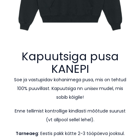
Kapuutsiga pusa
KANEPI
Soe ja vastupidav kohanimega pusa, mis on tehtud
100% puuvillast. Kapuutsiga nn
unisex
mudel, mis
sobib kõigile!
Enne tellimist kontrollige kindlasti mõõtude suurust
(vt allpool sellel lehel).
Tarneaeg
: Eestis pakk kätte 2-3 tööpäeva jooksul.