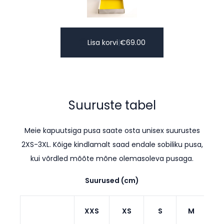
Lisa korvi
|
€
69.00
Suuruste tabel
Meie kapuutsiga pusa saate osta unisex suurustes
2XS-3XL. Kõige kindlamalt saad endale sobiliku pusa,
kui võrdled mõõte mõne olemasoleva pusaga.
Suurused (cm)
XXS
XS
S
M