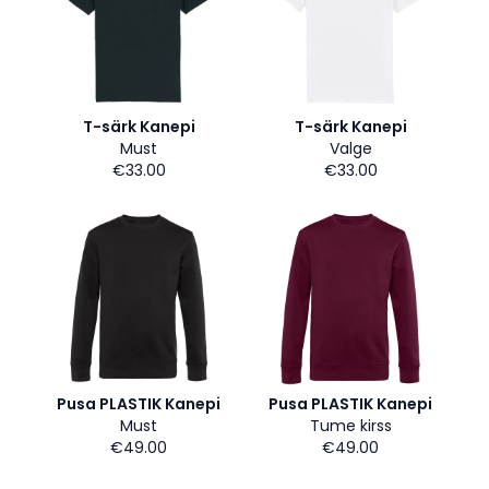
T-särk Kanepi
T-särk Kanepi
Must
Valge
€33.00
€33.00
Pusa PLASTIK Kanepi
Pusa PLASTIK Kanepi
Must
Tume kirss
€49.00
€49.00