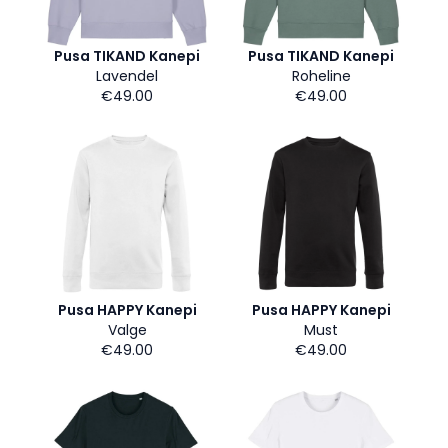
Pusa TIKAND Kanepi
Pusa TIKAND Kanepi
Lavendel
Roheline
€49.00
€49.00
Pusa HAPPY Kanepi
Pusa HAPPY Kanepi
Valge
Must
€49.00
€49.00