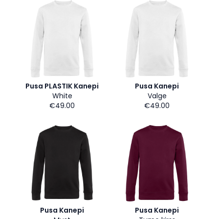
Pusa PLASTIK Kanepi
Pusa Kanepi
White
Valge
€49.00
€49.00
Pusa Kanepi
Pusa Kanepi