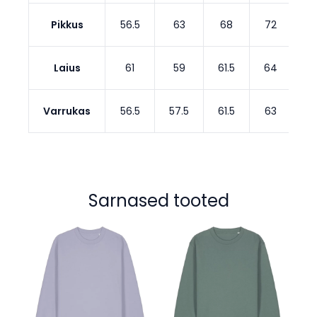
Pikkus
56.5
63
68
72
7
Laius
61
59
61.5
64
6
Varrukas
56.5
57.5
61.5
63
64
Sarnased tooted