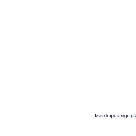
Meie kapuutsiga pu