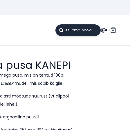
ET
a pusa
KANEPI
imega pusa, mis on tehtud 100%
n
unisex
mudel, mis sobib kõigile!
indlasti mõõtude suurust (vt allpool
lel lehel).
% orgaaniline puuvill
a tootmise jätkusuutlikkust kinnitavad