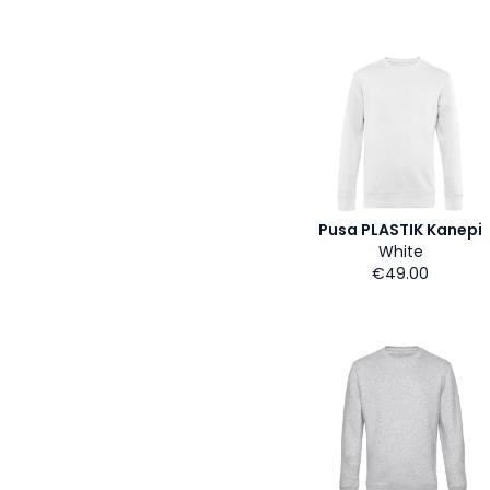
Pusa PLASTIK Kanepi
White
€49.00