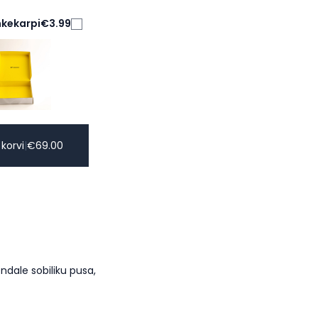
nkekarpi
€3.99
 korvi
|
€
69.00
dale sobiliku pusa,