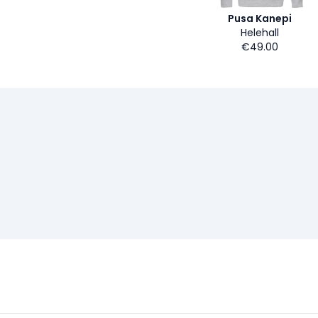
Pusa Kanepi
Helehall
€49.00