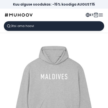
Kuu alguse soodukas: -15% koodiga AUGUST15
ET