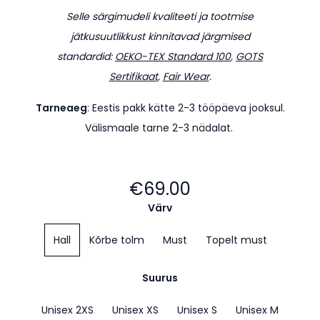
Selle särgimudeli kvaliteeti ja tootmise
jätkusuutlikkust kinnitavad järgmised
standardid:
OEKO-TEX Standard 100
,
GOTS
Sertifikaat
,
Fair Wear
.
Tarneaeg
: Eestis pakk kätte 2-3 tööpäeva jooksul.
Välismaale tarne 2-3 nädalat.
€69.00
Värv
Hall
Kõrbe tolm
Must
Topelt must
Suurus
Unisex 2XS
Unisex XS
Unisex S
Unisex M