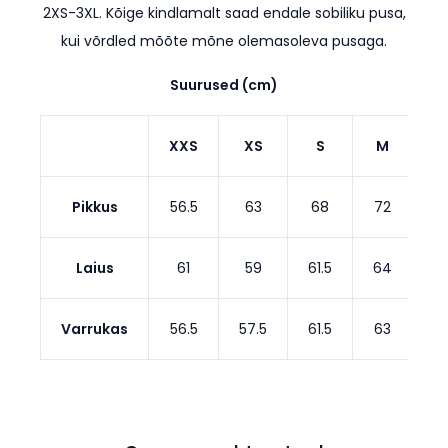
2XS-3XL. Kõige kindlamalt saad endale sobiliku pusa,
kui võrdled mõõte mõne olemasoleva pusaga.
Suurused (cm)
XXS
XS
S
M
Pikkus
56.5
63
68
72
7
Laius
61
59
61.5
64
6
Varrukas
56.5
57.5
61.5
63
64