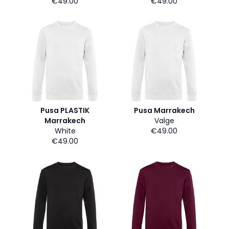
€49.00
€49.00
Pusa PLASTIK
Pusa Marrakech
Marrakech
Valge
White
€49.00
€49.00