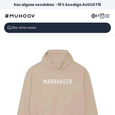
Kuu alguse soodukas: -15% koodiga AUGUST15
ET