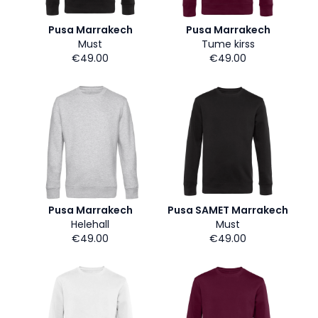
Pusa Marrakech
Pusa Marrakech
Must
Tume kirss
€49.00
€49.00
Pusa Marrakech
Pusa SAMET Marrakech
Helehall
Must
€49.00
€49.00