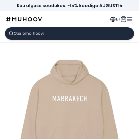
Kuu alguse soodukas: -15% koodiga AUGUST15
ET