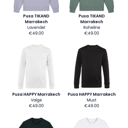
Pusa TIKAND
Pusa TIKAND
Marrakech
Marrakech
Lavendel
Roheline
€49.00
€49.00
Pusa HAPPY Marrakech
Pusa HAPPY Marrakech
Valge
Must
€49.00
€49.00