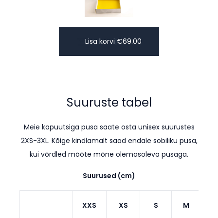
Lisa korvi
|
€
69.00
Suuruste tabel
Meie kapuutsiga pusa saate osta unisex suurustes
2XS-3XL. Kõige kindlamalt saad endale sobiliku pusa,
kui võrdled mõõte mõne olemasoleva pusaga.
Suurused (cm)
XXS
XS
S
M