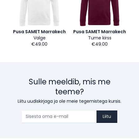
Pusa SAMET Marrakech
Pusa SAMET Marrakech
Valge
Tume kirss
€49.00
€49.00
Sulle meeldib, mis me
teeme?
Liitu uudiskirjaga ja ole meie tegemistega kursis.
Liitu