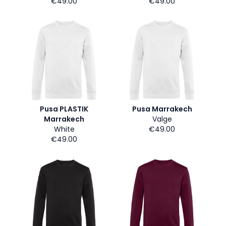
€49.00
€49.00
Pusa PLASTIK
Pusa Marrakech
Marrakech
Valge
White
€49.00
€49.00