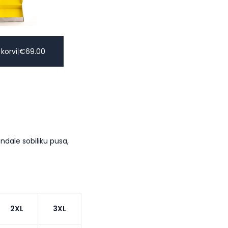
 korvi
|
€
69.00
dale sobiliku pusa,
2XL
3XL