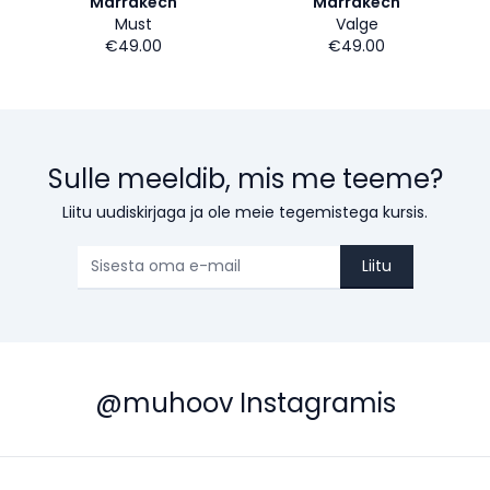
Marrakech
Marrakech
Must
Valge
€49.00
€49.00
Sulle meeldib, mis me teeme?
Liitu uudiskirjaga ja ole meie tegemistega kursis.
Liitu
@muhoov Instagramis