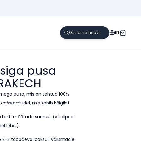
ET
siga pusa
RAKECH
imega pusa, mis on tehtud 100%
n
unisex
mudel, mis sobib kõigile!
indlasti mõõtude suurust (vt allpool
lel lehel).
te 2-3 tööpäeva jooksul. Välismaale