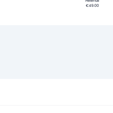
Helehall
€49.00