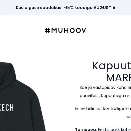
Kuu alguse soodukas: -15% koodiga AUGUST15
Kapuut
MAR
Soe ja vastupidav kohan
puuvillast. Kapuutsiga n
Enne tellimist kontrollige k
sel
Tarneaeg
: Eestis pakk kät