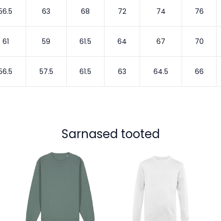
56.5
63
68
72
74
76
61
59
61.5
64
67
70
56.5
57.5
61.5
63
64.5
66
Sarnased tooted