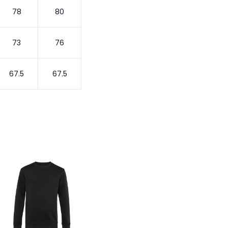
78
80
73
76
67.5
67.5