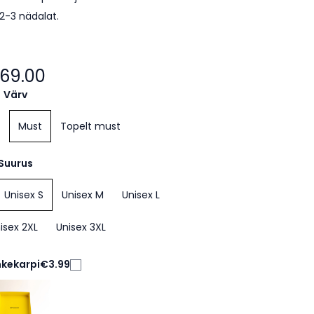
 2-3 nädalat.
69.00
Värv
Must
Topelt must
Suurus
Unisex S
Unisex M
Unisex L
isex 2XL
Unisex 3XL
nkekarpi
€3.99