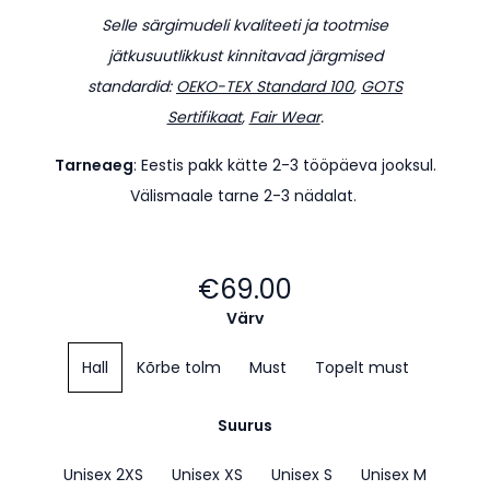
Selle särgimudeli kvaliteeti ja tootmise
jätkusuutlikkust kinnitavad järgmised
standardid:
OEKO-TEX Standard 100
,
GOTS
Sertifikaat
,
Fair Wear
.
Tarneaeg
: Eestis pakk kätte 2-3 tööpäeva jooksul.
Välismaale tarne 2-3 nädalat.
€69.00
Värv
Hall
Kõrbe tolm
Must
Topelt must
Suurus
Unisex 2XS
Unisex XS
Unisex S
Unisex M