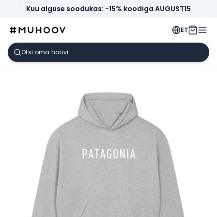
Kuu alguse soodukas: -15% koodiga AUGUST15
ET