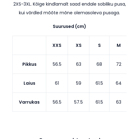
2XS-3XL. Kõige kindlamalt saad endale sobiliku pusa,
kui võrdled mõõte mõne olemasoleva pusaga.
Suurused (cm)
XXS
XS
S
M
Pikkus
56.5
63
68
72
7
Laius
61
59
61.5
64
6
Varrukas
56.5
57.5
61.5
63
64