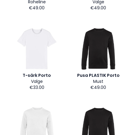
Roheline
Valge
€49.00
€49.00
T-särk Porto
Pusa PLASTIK Porto
Valge
Must
€33.00
€49.00