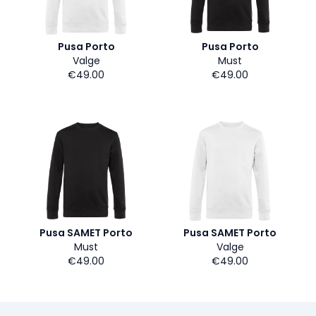
Pusa Porto
Pusa Porto
Valge
Must
€49.00
€49.00
Pusa SAMET Porto
Pusa SAMET Porto
Must
Valge
€49.00
€49.00