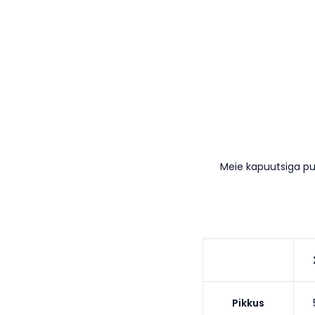
Meie kapuutsiga pu
Pikkus