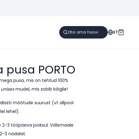
ET
a pusa
PORTO
imega pusa, mis on tehtud 100%
n
unisex
mudel, mis sobib kõigile!
indlasti mõõtude suurust (vt allpool
lel lehel).
te 2-3 tööpäeva jooksul. Välismaale
 2-3 nädalat.