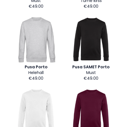
Must
Tume kirss
€49.00
€49.00
Pusa Porto
Pusa SAMET Porto
Helehall
Must
€49.00
€49.00