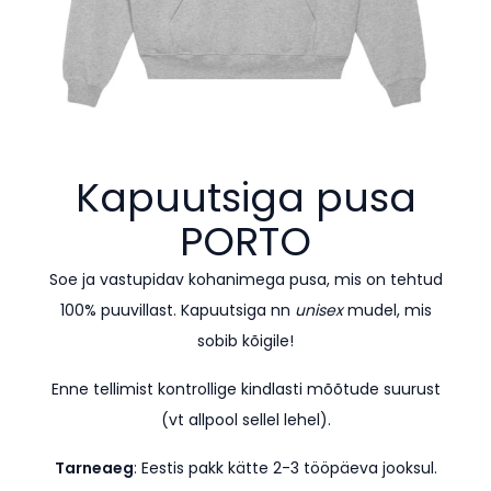
Kapuutsiga pusa
PORTO
Soe ja vastupidav kohanimega pusa, mis on tehtud
100% puuvillast. Kapuutsiga nn
unisex
mudel, mis
sobib kõigile!
Enne tellimist kontrollige kindlasti mõõtude suurust
(vt allpool sellel lehel).
Tarneaeg
: Eestis pakk kätte 2-3 tööpäeva jooksul.