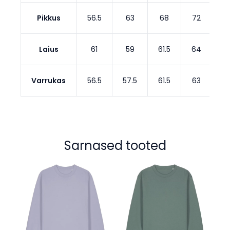
Pikkus
56.5
63
68
72
7
Laius
61
59
61.5
64
6
Varrukas
56.5
57.5
61.5
63
64
Sarnased tooted