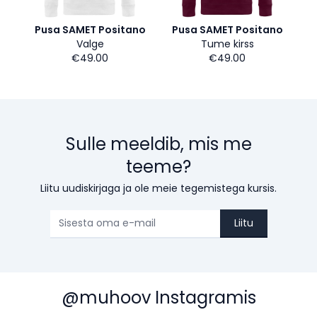
Pusa SAMET Positano
Pusa SAMET Positano
Valge
Tume kirss
€49.00
€49.00
Sulle meeldib, mis me
teeme?
Liitu uudiskirjaga ja ole meie tegemistega kursis.
Liitu
@muhoov Instagramis