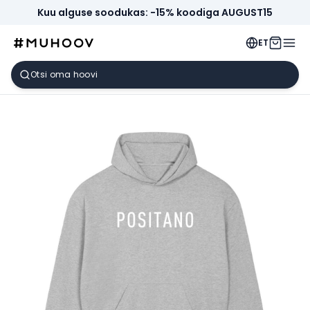
Kuu alguse soodukas: -15% koodiga AUGUST15
ET