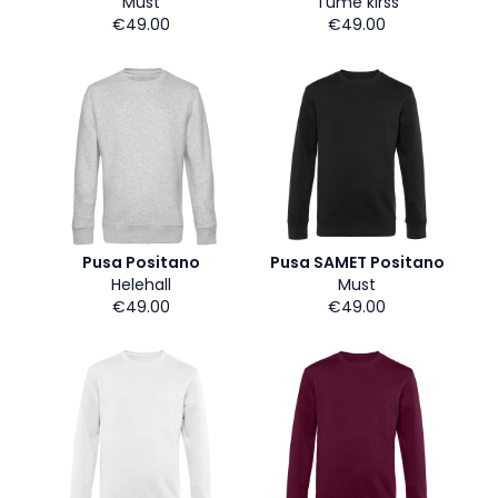
Must
Tume kirss
€49.00
€49.00
Pusa Positano
Pusa SAMET Positano
Helehall
Must
€49.00
€49.00