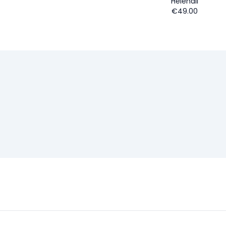
Helehall
€49.00