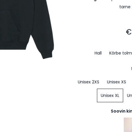
tarne
€
Hall
Kõrbe tolm
Unisex 2XS
Unisex XS
Unisex XL
Un
Soovin ki