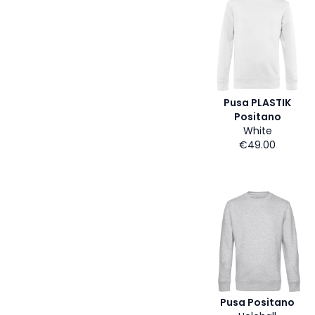
Pusa PLASTIK
Positano
White
€49.00
Pusa Positano