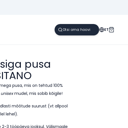
ET
siga pusa
ITANO
imega pusa, mis on tehtud 100%
n
unisex
mudel, mis sobib kõigile!
indlasti mõõtude suurust (vt allpool
lel lehel).
te 2-3 tööpäeva jooksul. Välismaale