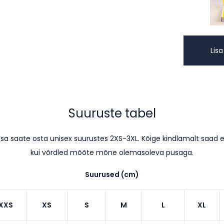
Lisa
Suuruste tabel
sa saate osta unisex suurustes 2XS-3XL. Kõige kindlamalt saad en
kui võrdled mõõte mõne olemasoleva pusaga.
Suurused (cm)
XXS
XS
S
M
L
XL