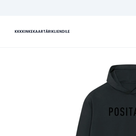
KKK
KINKEKAART
ÄRIKLIENDILE