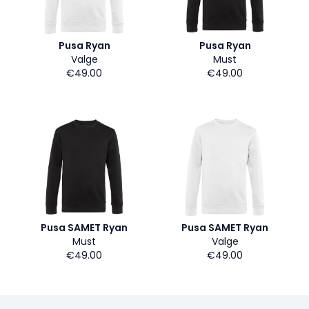
Pusa Ryan
Pusa Ryan
Valge
Must
€49.00
€49.00
Pusa SAMET Ryan
Pusa SAMET Ryan
Must
Valge
€49.00
€49.00