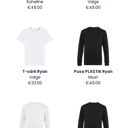
Roheline
Valge
€49.00
€49.00
T-särk Ryan
Pusa PLASTIK Ryan
Valge
Must
€33.00
€49.00