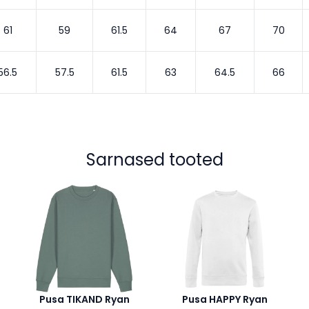
61
59
61.5
64
67
70
56.5
57.5
61.5
63
64.5
66
Sarnased tooted
Pusa TIKAND Ryan
Pusa HAPPY Ryan