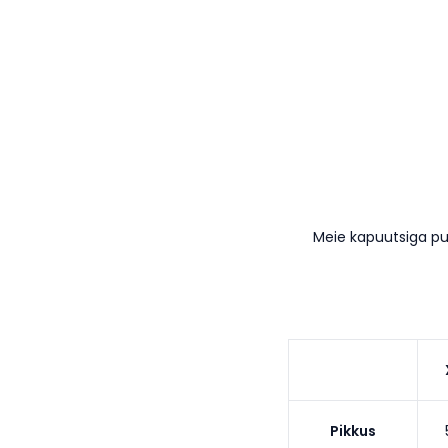
Meie kapuutsiga pu
Pikkus