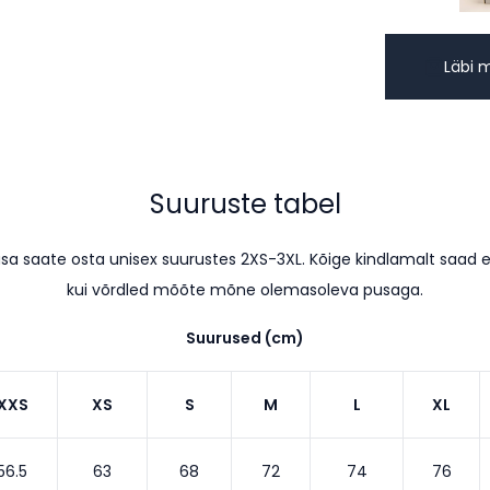
Läbi 
Suuruste tabel
sa saate osta unisex suurustes 2XS-3XL. Kõige kindlamalt saad en
kui võrdled mõõte mõne olemasoleva pusaga.
Suurused (cm)
XXS
XS
S
M
L
XL
56.5
63
68
72
74
76