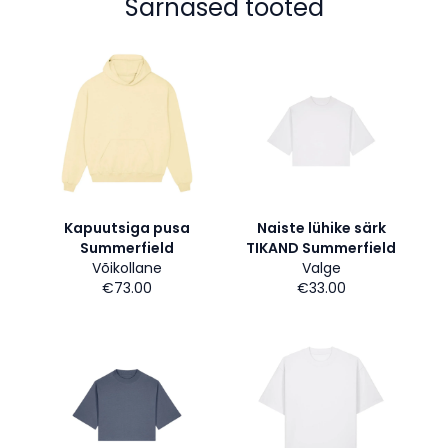
Sarnased tooted
Kapuutsiga pusa
Naiste lühike särk
Summerfield
TIKAND Summerfield
Võikollane
Valge
€73.00
€33.00