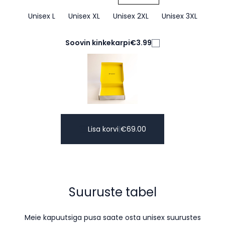
Unisex L
Unisex XL
Unisex 2XL
Unisex 3XL
Soovin kinkekarpi
€3.99
Lisa korvi
|
€
69.00
Suuruste tabel
Meie kapuutsiga pusa saate osta unisex suurustes