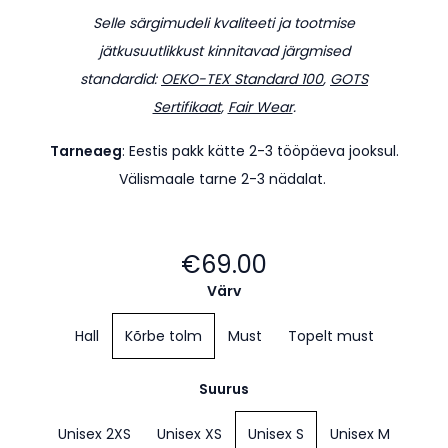
Selle särgimudeli kvaliteeti ja tootmise
jätkusuutlikkust kinnitavad järgmised
standardid:
OEKO-TEX Standard 100
,
GOTS
Sertifikaat
,
Fair Wear
.
Tarneaeg
: Eestis pakk kätte 2-3 tööpäeva jooksul.
Välismaale tarne 2-3 nädalat.
€69.00
Värv
Hall
Kõrbe tolm
Must
Topelt must
Suurus
Unisex 2XS
Unisex XS
Unisex S
Unisex M