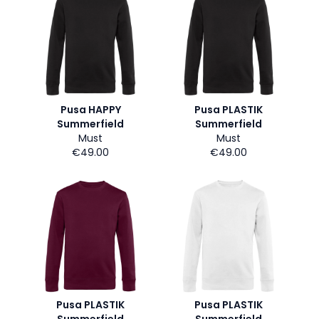
Pusa HAPPY
Pusa PLASTIK
Summerfield
Summerfield
Must
Must
€49.00
€49.00
Pusa PLASTIK
Pusa PLASTIK