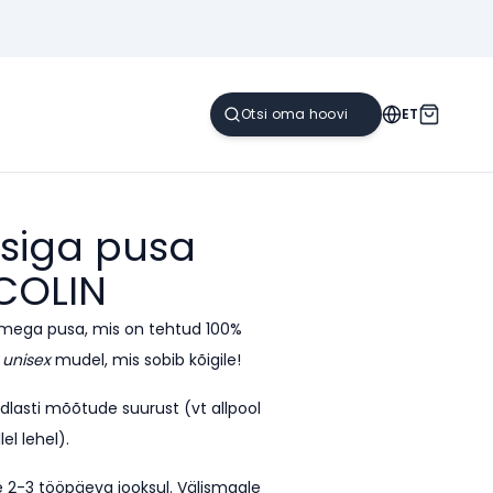
ET
siga pusa
COLIN
imega pusa, mis on tehtud 100%
n
unisex
mudel, mis sobib kõigile!
indlasti mõõtude suurust (vt allpool
lel lehel).
te 2-3 tööpäeva jooksul. Välismaale