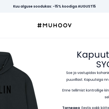
Kuu alguse soodukas: -15% koodiga AUGUST15
Kapuut
SY
Soe ja vastupidav kohan
puuvillast. Kapuutsiga n
Enne tellimist kontrollige k
sel
Tarneaeg
: Eestis pakk kät