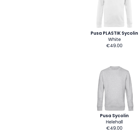
Pusa PLASTIK Sycolin
White
€49.00
Pusa Sycolin
Helehall
€49.00