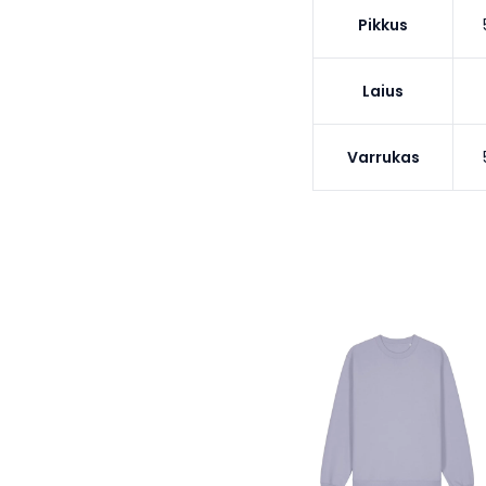
Pikkus
Laius
Varrukas