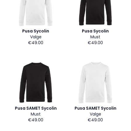
Pusa Sycolin
Pusa Sycolin
Valge
Must
€49.00
€49.00
Pusa SAMET Sycolin
Pusa SAMET Sycolin
Must
Valge
€49.00
€49.00