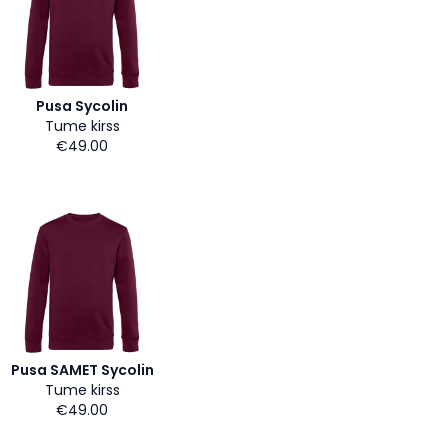
Pusa Sycolin
Tume kirss
€49.00
Pusa SAMET Sycolin
Tume kirss
€49.00