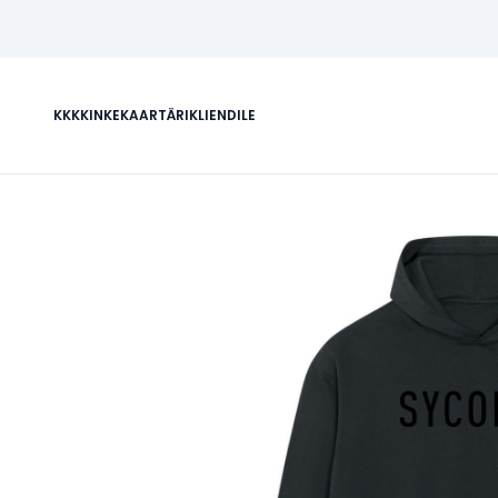
KKK
KINKEKAART
ÄRIKLIENDILE