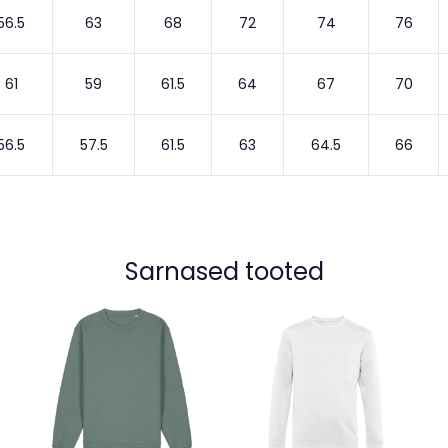
56.5
63
68
72
74
76
61
59
61.5
64
67
70
56.5
57.5
61.5
63
64.5
66
Sarnased tooted