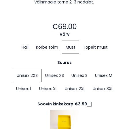
Välismaale tarne 2-3 nädalat.
€69.00
Värv
Hall
Kõrbe tolm
Must
Topelt must
Suurus
Unisex 2XS
Unisex XS
Unisex S
Unisex M
Unisex L
Unisex XL
Unisex 2XL
Unisex 3XL
Soovin kinkekarpi
€3.99