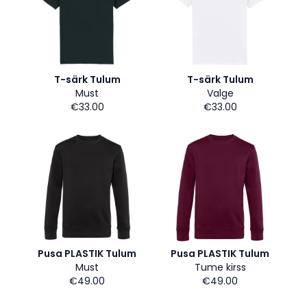
T-särk Tulum
T-särk Tulum
Must
Valge
€33.00
€33.00
Pusa PLASTIK Tulum
Pusa PLASTIK Tulum
Must
Tume kirss
€49.00
€49.00