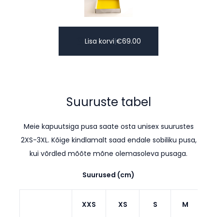
Lisa korvi
|
€
69.00
Suuruste tabel
Meie kapuutsiga pusa saate osta unisex suurustes
2XS-3XL. Kõige kindlamalt saad endale sobiliku pusa,
kui võrdled mõõte mõne olemasoleva pusaga.
Suurused (cm)
XXS
XS
S
M