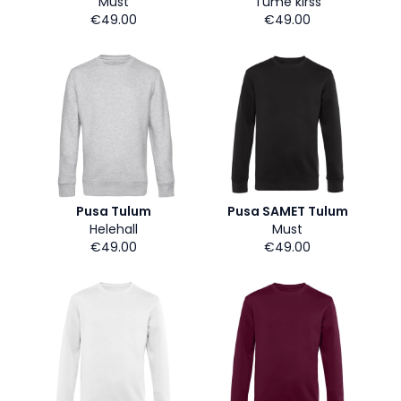
Must
Tume kirss
€49.00
€49.00
Pusa Tulum
Pusa SAMET Tulum
Helehall
Must
€49.00
€49.00