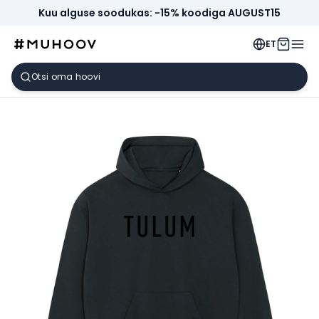
Kuu alguse soodukas: -15% koodiga AUGUST15
ET