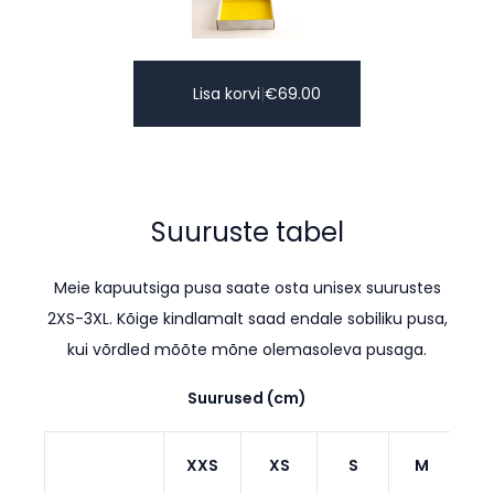
Lisa korvi
|
€
69.00
Suuruste tabel
Meie kapuutsiga pusa saate osta unisex suurustes
2XS-3XL. Kõige kindlamalt saad endale sobiliku pusa,
kui võrdled mõõte mõne olemasoleva pusaga.
Suurused (cm)
XXS
XS
S
M