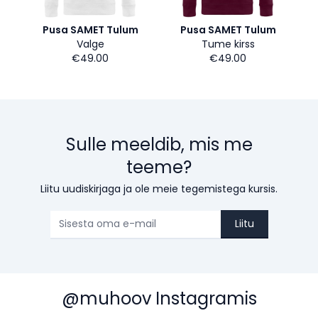
Pusa SAMET Tulum
Pusa SAMET Tulum
Valge
Tume kirss
€49.00
€49.00
Sulle meeldib, mis me
teeme?
Liitu uudiskirjaga ja ole meie tegemistega kursis.
Liitu
@muhoov Instagramis