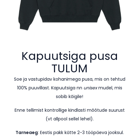
Kapuutsiga pusa
TULUM
Soe ja vastupidav kohanimega pusa, mis on tehtud
100% puuvillast. Kapuutsiga nn
unisex
mudel, mis
sobib kõigile!
Enne tellimist kontrollige kindlasti mõõtude suurust
(vt allpool sellel lehel).
Tarneaeg
: Eestis pakk kätte 2-3 tööpäeva jooksul.